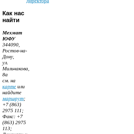
директора
Как
нас
найти
Мехмат
ЮФУ
344090
,
Ростов-​на-​
Дону,
ул.
Мильчакова,
8
а
cм. на
карте
или
найдите
маршрут
;
+
7
(
863
)
2975
111
;
Факс:
+
7
(
863
)
2975
113
;