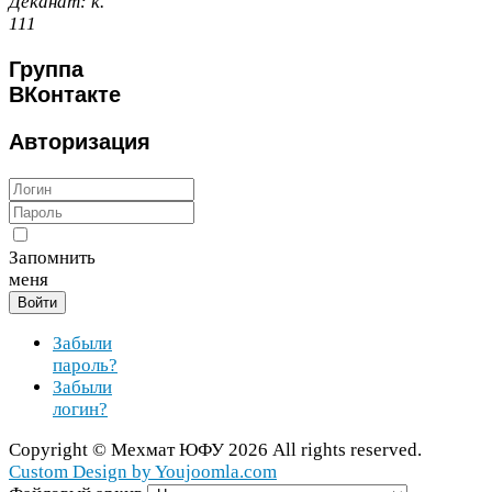
Деканат:
к.
111
Группа
ВКонтакте
Авторизация
Запомнить
меня
Войти
Забыли
пароль?
Забыли
логин?
Copy­right ©
Мехмат
ЮФУ
2026
All rights reserved.
Cus­tom Design by You​joomla​.com