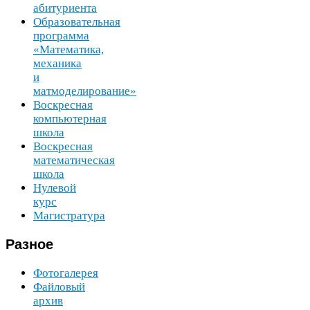
абитуриента
Образовательная
программа
«Математика,
механика
и
матмоделирование»
Воскресная
компьютерная
школа
Воскресная
математическая
школа
Нулевой
курс
Магистратура
Разное
Фотогалерея
Файловый
архив