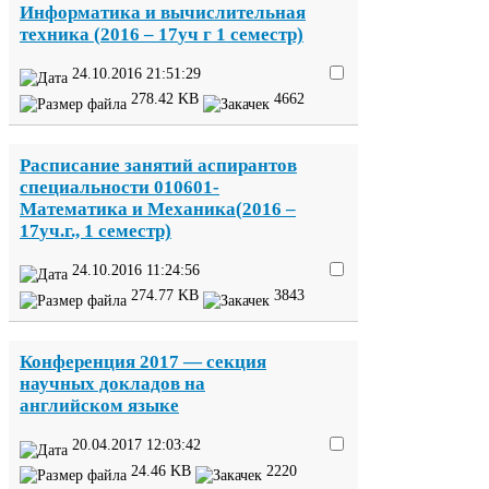
Информатика и вычислительная
техника (
2016
–
17
уч г
1
семестр)
24
.
10
.
2016
21
:
51
:
29
278
.
42
KB
4662
Расписание занятий аспирантов
специальности
010601
-​
Математика и Механика(
2016
–
17
уч.г.,
1
семестр)
24
.
10
.
2016
11
:
24
:
56
274
.
77
KB
3843
Конференция
2017
— секция
научных докладов на
английском языке
20
.
04
.
2017
12
:
03
:
42
24
.
46
KB
2220