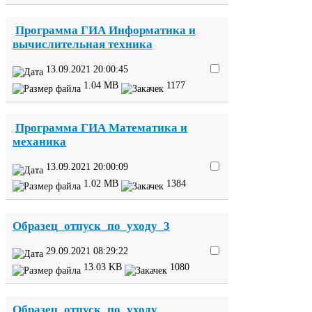
Программа
ГИА
Информатика и
вычислительная техника
13
.
09
.
2021
20
:
00
:
45
1
.
04
MB
1177
Программа
ГИА
Математика и
механика
13
.
09
.
2021
20
:
00
:
09
1
.
02
MB
1384
Образец_​отпуск_​по_​уходу_​
3
29
.
09
.
2021
08
:
29
:
22
13
.
03
KB
1080
Образец_​отпуск_​по_​уходу