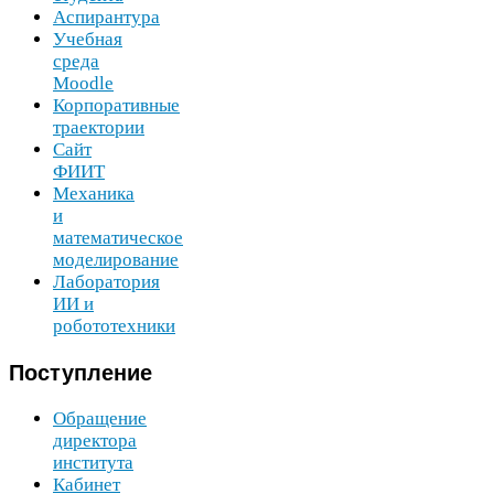
Аспирантура
Учебная
среда
Moodle
Корпоративные
траектории
Сайт
ФИИТ
Механика
и
математическое
моделирование
Лаборатория
ИИ
и
робототехники
Поступление
Обращение
директора
института
Кабинет