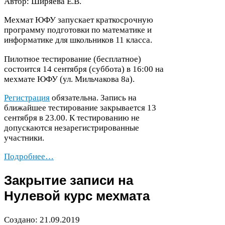
Автор: Ширяева Е.В.
Мехмат
ЮФУ
запускает краткосрочную
программу подготовки по математике и
информатике для школьников
11
класса.
Пилотное тестирование (бесплатное)
состоится
14
сентября (суббота) в
16
:
00
на
мехмате
ЮФУ
(ул. Мильчакова
8
а).
Регистрация
обязательна. Запись на
ближайшее тестирование закрывается
13
сентября в
23
.
00
. К тестированию не
допускаются незарегистрированные
участники.
Подробнее…
Закрытие записи на
Нулевой курс мехмата
Создано:
21
.
09
.
2019