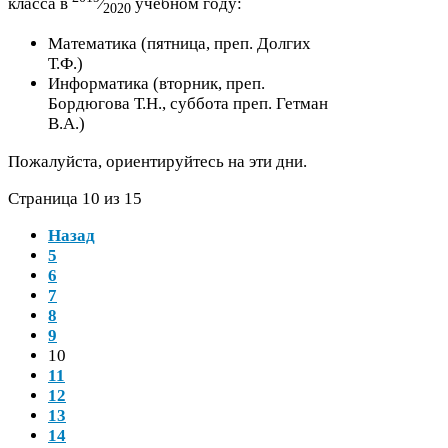
класса в
⁄
учебном году:
2020
Математика (пятница, преп. Долгих
Т.Ф.)
Информатика (вторник, преп.
Бордюгова Т.Н., суббота преп. Гетман
В.А.)
Пожалуйста, ориентируйтесь на эти дни.
Страница
10
из
15
Назад
5
6
7
8
9
10
11
12
13
14