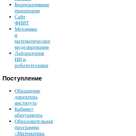
Корпоративные
траектории
Сайт
ФИИТ
Механика
и
математическое
моделирование
Лаборатория
ИИ
и
робототехники
Поступление
Обращение
директора
института
Кабинет
абитуриента
Образовательная
программа
«Математика,