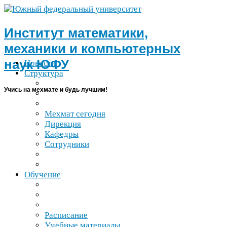
Институт математики,
механики и компьютерных
наук
ЮФУ
Новости
Структура
Учись на мехмате и будь лучшим!
Мехмат сегодня
Дирекция
Кафедры
Сотрудники
Обучение
Расписание
Учебные материалы