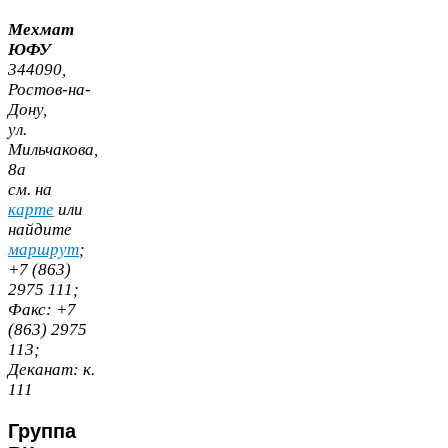
Мехмат
ЮФУ
344090
,
Ростов-​на-​
Дону,
ул.
Мильчакова,
8
а
cм. на
карте
или
найдите
маршрут
;
+
7
(
863
)
2975
111
;
Факс:
+
7
(
863
)
2975
113
;
Деканат:
к.
111
Группа