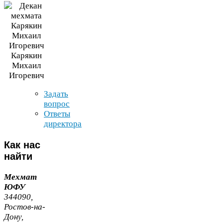
Карякин
Михаил
Игоревич
Задать
вопрос
Ответы
директора
Как
нас
найти
Мехмат
ЮФУ
344090
,
Ростов-​на-​
Дону,