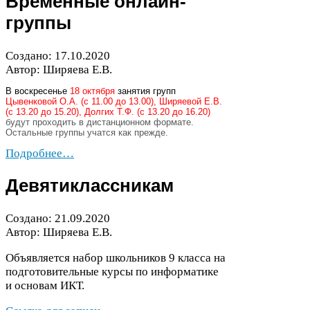
Временные онлайн-​
группы
Создано:
17
.
10
.
2020
Автор: Ширяева Е.В.
В воскресенье
18 октября
занятия групп
Цывенковой О.А. (с
11
.
00
до
13
.
00
), Ширяевой Е.В.
(с
13
.
20
до
15
.
20
), Долгих Т.Ф. (с
13
.
20
до
16
.
20
)
будут проходить в дистанционном формате.
Остальные группы учатся как прежде.
Подробнее…
Девятиклассникам
Создано:
21
.
09
.
2020
Автор: Ширяева Е.В.
Объявляется набор школьников
9
класса на
подготовительные курсы по информатике
и основам
ИКТ
.