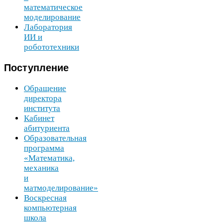
математическое
моделирование
Лаборатория
ИИ
и
робототехники
Поступление
Обращение
директора
института
Кабинет
абитуриента
Образовательная
программа
«Математика,
механика
и
матмоделирование»
Воскресная
компьютерная
школа