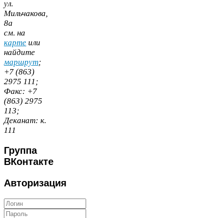
ул.
Мильчакова,
8
а
cм. на
карте
или
найдите
маршрут
;
+
7
(
863
)
2975
111
;
Факс:
+
7
(
863
)
2975
113
;
Деканат:
к.
111
Группа
ВКонтакте
Авторизация