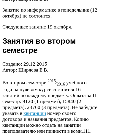
Занятие по информатике в понедельник (
12
октября) не состоится.
Следующее занятие
19
октября.
Занятия во втором
семестре
Создано:
29
.
12
.
2015
Автор: Ширяева Е.В.
2015
Во втором семестре
⁄
учебного
2016
года на нулевом курсе состоится
16
занятий по каждому предмету. Оплата за
II
семестр:
9120
(
1
предмет),
15840
(
2
предмета),
23760
(
3
предмета). Не забудьте
указать в
квитанции
номер своего
договора и названия предметов. Копию
квитанции можно отдать на занятии
преподавателю или принести в комн.
111
.