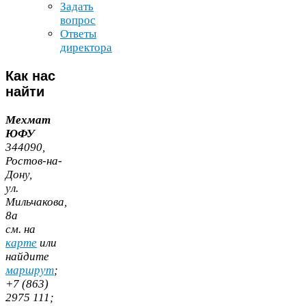
Задать
вопрос
Ответы
директора
Как
нас
найти
Мехмат
ЮФУ
344090
,
Ростов-​на-​
Дону,
ул.
Мильчакова,
8
а
cм. на
карте
или
найдите
маршрут
;
+
7
(
863
)
2975
111
;