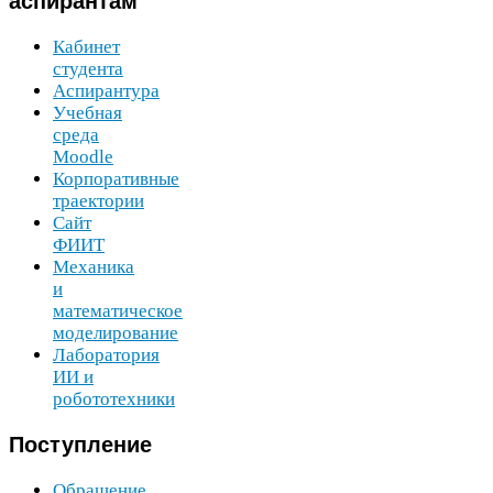
аспирантам
Кабинет
студента
Аспирантура
Учебная
среда
Moodle
Корпоративные
траектории
Сайт
ФИИТ
Механика
и
математическое
моделирование
Лаборатория
ИИ
и
робототехники
Поступление
Обращение