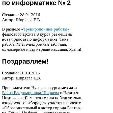
по информатике №
2
Создано:
28
.
01
.
2016
Автор: Ширяева Е.В.
В разделе «
Тренировочные работы
»
файлового архива
0
курса размещена
новая работа по информатике. Темы
работы №
2
: электронные таблицы,
одномерные и двумерные массивы. Удачи!
Поздравляем!
Создано:
16
.
10
.
2015
Автор: Ширяева Е.В.
Преподаватели Нулевого курса мехмата
Елена Владимировна Ширяева
и Наталья
Николаевна Ячменева стали победителями
конкурсного отбора для участия в проекте
«Образовательный кластер города Ростов-​
на-​Дону». На фото — преподаватель