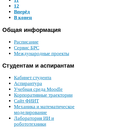
11
12
Вперёд
В конец
Общая
информация
Расписание
Сервис
БРС
Международные проекты
Студентам
и аспирантам
Кабинет студента
Аспирантура
Учебная среда Moodle
Корпоративные траектории
Сайт
ФИИТ
Механика и математическое
моделирование
Лаборатория
ИИ
и
робототехники