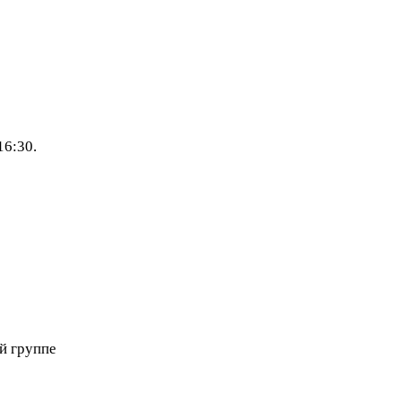
16
:
30
.
ой группе