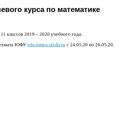
евого курса по математике
–
11
классов
2019
–
2020
учебного года.
мехмата
ЮФУ
edu​.mmcs​.sfedu​.ru
с
24
.
05
.
20
по
26
.
05
.
20
.