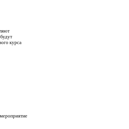
оляют
 будут
вого курса
 мероприятие