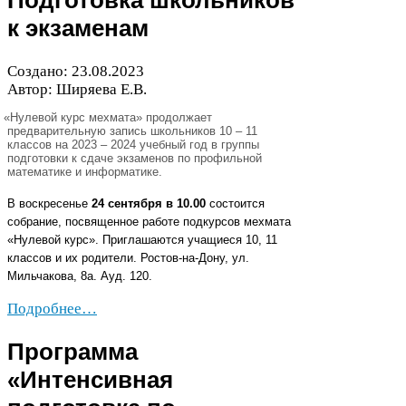
Подготовка школьников
к экзаменам
Создано:
23
.
08
.
2023
Автор: Ширяева Е.В.
«
Нулевой курс мехмата» продолжает
предварительную запись школьников
10
–
11
классов на
2023
–
2024
учебный год в группы
подготовки к сдаче экзаменов по профильной
математике и информатике.
В воскресенье
24
сентября в
10
.
00
состоится
собрание, посвященное работе подкурсов мехмата
«Нулевой курс». Приглашаются учащиеся
10
,
11
классов и их родители.
Ростов-​на-​Дону, ул.
Мильчакова,
8
а. Ауд.
120
.
Подробнее…
Программа
«Интенсивная