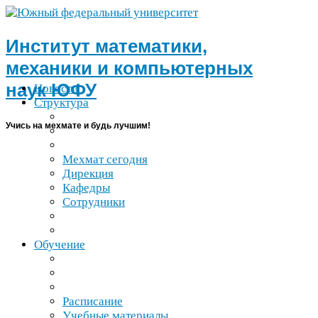
Институт математики,
механики и компьютерных
наук
ЮФУ
Новости
Структура
Учись на мехмате и будь лучшим!
Мехмат сегодня
Дирекция
Кафедры
Сотрудники
Обучение
Расписание
Учебные материалы