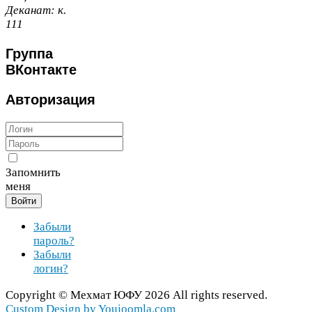
Деканат:
к.
111
Группа
ВКонтакте
Авторизация
Запомнить
меня
Войти
Забыли
пароль?
Забыли
логин?
Copy­right ©
Мехмат
ЮФУ
2026
All rights reserved.
Cus­tom Design by You​joomla​.com