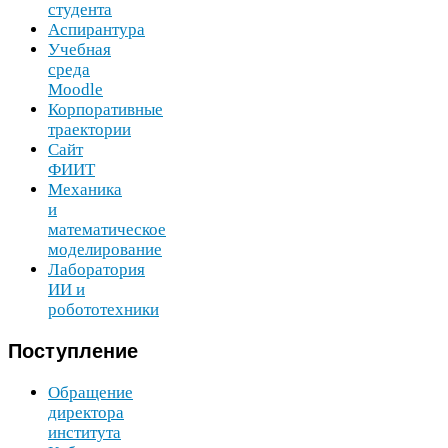
студента
Аспирантура
Учебная
среда
Moodle
Корпоративные
траектории
Сайт
ФИИТ
Механика
и
математическое
моделирование
Лаборатория
ИИ
и
робототехники
Поступление
Обращение
директора
института