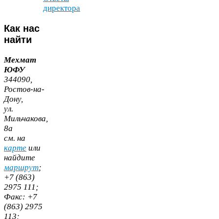
директора
Как
нас
найти
Мехмат
ЮФУ
344090
,
Ростов-​на-​
Дону,
ул.
Мильчакова,
8
а
cм. на
карте
или
найдите
маршрут
;
+
7
(
863
)
2975
111
;
Факс:
+
7
(
863
)
2975
113
;