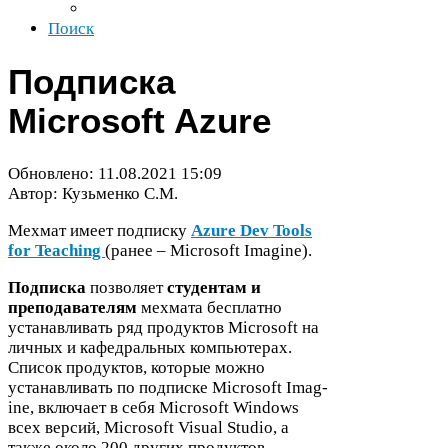
Поиск
Подписка
Microsoft Azure
Обновлено:
11
.
08
.
2021
15
:
09
Автор: Кузьменко С.М.
Мехмат имеет подписку
Azure Dev Tools
for Teach­ing
(ранее – Microsoft Imagine).
Подписка
позволяет
студентам и
преподавателям
мехмата бесплатно
устанавливать ряд продуктов Microsoft на
личных и кафедральных компьютерах.
Список продуктов, которые можно
устанавливать по подписке Microsoft Imag­
ine, включает в себя Microsoft Win­dows
всех версий, Microsoft Visual Stu­dio, а
также около
200
других продуктов.