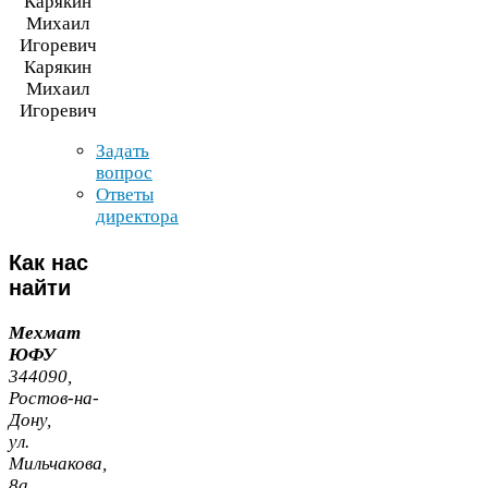
Карякин
Михаил
Игоревич
Задать
вопрос
Ответы
директора
Как
нас
найти
Мехмат
ЮФУ
344090
,
Ростов-​на-​
Дону,
ул.
Мильчакова,
8
а