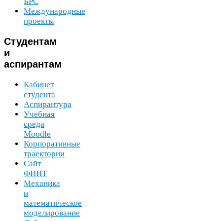
БРС
Международные
проекты
Студентам
и
аспирантам
Кабинет
студента
Аспирантура
Учебная
среда
Moodle
Корпоративные
траектории
Сайт
ФИИТ
Механика
и
математическое
моделирование