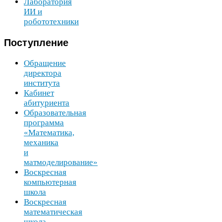
Лаборатория
ИИ
и
робототехники
Поступление
Обращение
директора
института
Кабинет
абитуриента
Образовательная
программа
«Математика,
механика
и
матмоделирование»
Воскресная
компьютерная
школа
Воскресная
математическая
школа