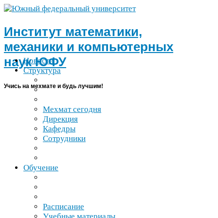
Институт математики,
механики и компьютерных
наук
ЮФУ
Новости
Структура
Учись на мехмате и будь лучшим!
Мехмат сегодня
Дирекция
Кафедры
Сотрудники
Обучение
Расписание
Учебные материалы