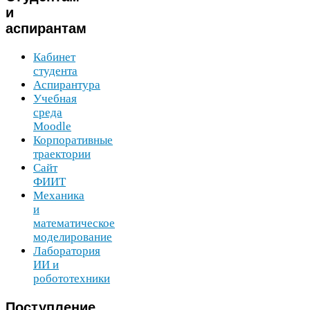
и
аспирантам
Кабинет
студента
Аспирантура
Учебная
среда
Moodle
Корпоративные
траектории
Сайт
ФИИТ
Механика
и
математическое
моделирование
Лаборатория
ИИ
и
робототехники
Поступление