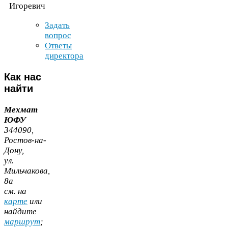
Игоревич
Задать
вопрос
Ответы
директора
Как
нас
найти
Мехмат
ЮФУ
344090
,
Ростов-​на-​
Дону,
ул.
Мильчакова,
8
а
cм. на
карте
или
найдите
маршрут
;