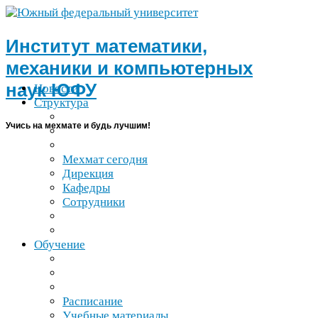
Институт математики,
механики и компьютерных
наук
ЮФУ
Новости
Структура
Учись на мехмате и будь лучшим!
Мехмат сегодня
Дирекция
Кафедры
Сотрудники
Обучение
Расписание
Учебные материалы