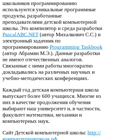
школьников программированию
используются уникальные программные
продукты, разработанные
преподавателями детской компьютерной
школы. Это компилятор и среда разработки
Pas​cal​ABC​.
NET
(автор Михалкович С.С.) и
электронный задачник по
программированию
Pro­gram­ming Task­book
(автор Абрамян М.Э.). Данные разработки
не имеют отечественных аналогов.
Связанные с ними работы многократно
докладывались на различных научных и
учебно-​методических конференциях.
Каждый год детская компьютерная школа
выпускает более
600
учащихся. Многие из
них в качестве продолжения обучения
выбирают наш университет и, в частности,
факультет математики, механики и
компьютерных наук.
Сайт Детской компьютерной школы:
http://
компьютернаяшкола.рф
.