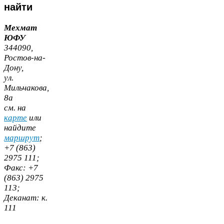
найти
Мехмат
ЮФУ
344090
,
Ростов-​на-​
Дону,
ул.
Мильчакова,
8
а
cм. на
карте
или
найдите
маршрут
;
+
7
(
863
)
2975
111
;
Факс:
+
7
(
863
)
2975
113
;
Деканат:
к.
111