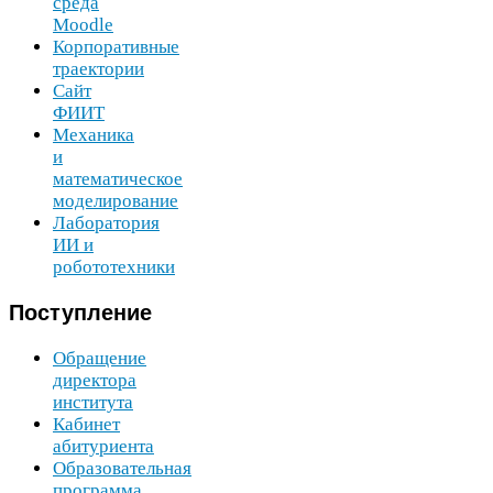
среда
Moodle
Корпоративные
траектории
Сайт
ФИИТ
Механика
и
математическое
моделирование
Лаборатория
ИИ
и
робототехники
Поступление
Обращение
директора
института
Кабинет
абитуриента
Образовательная
программа