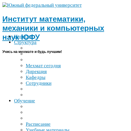
Институт математики,
механики и компьютерных
наук
ЮФУ
Новости
Структура
Учись на мехмате и будь лучшим!
Мехмат сегодня
Дирекция
Кафедры
Сотрудники
Обучение
Расписание
Учебные материалы