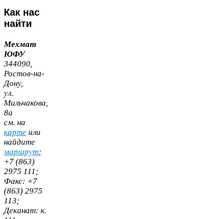
Как
нас
найти
Мехмат
ЮФУ
344090
,
Ростов-​на-​
Дону,
ул.
Мильчакова,
8
а
cм. на
карте
или
найдите
маршрут
;
+
7
(
863
)
2975
111
;
Факс:
+
7
(
863
)
2975
113
;
Деканат:
к.