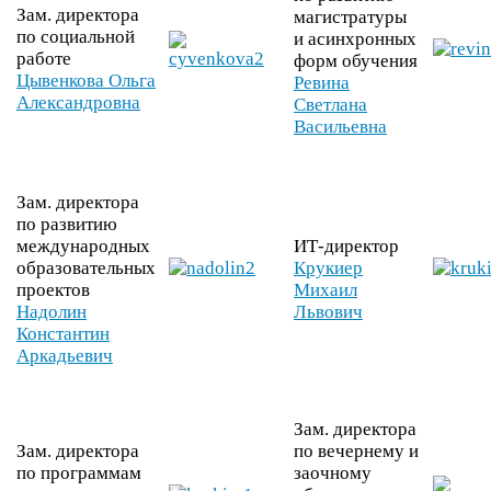
Зам. директора
магистратуры
по социальной
и асинхронных
работе
форм обучения
Цывенкова Ольга
Ревина
Александровна
Светлана
Васильевна
Зам. директора
по развитию
международных
ИТ-​директор
образовательных
Крукиер
проектов
Михаил
Надолин
Львович
Константин
Аркадьевич
Зам. директора
Зам. директора
по вечернему и
по программам
заочному