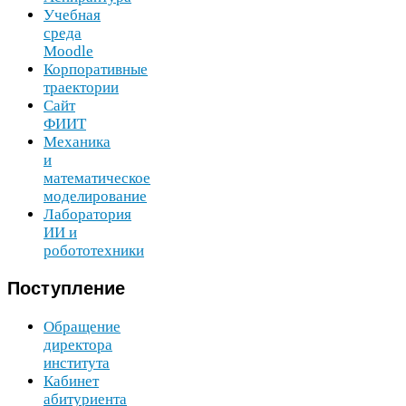
Учебная
среда
Moodle
Корпоративные
траектории
Сайт
ФИИТ
Механика
и
математическое
моделирование
Лаборатория
ИИ
и
робототехники
Поступление
Обращение
директора
института
Кабинет
абитуриента