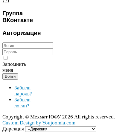
111
Группа
ВКонтакте
Авторизация
Запомнить
меня
Войти
Забыли
пароль?
Забыли
логин?
Copy­right ©
Мехмат
ЮФУ
2026
All rights reserved.
Cus­tom Design by You​joomla​.com
Дирекция