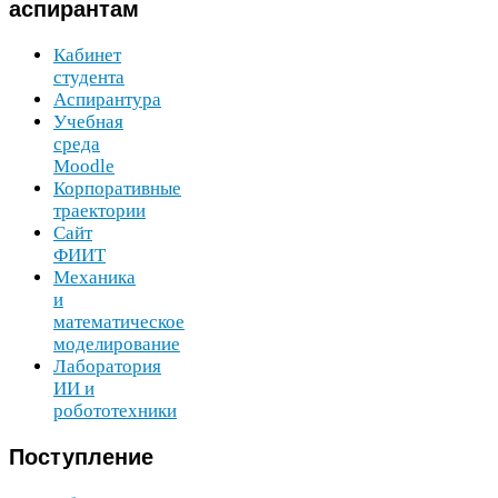
аспирантам
Кабинет
студента
Аспирантура
Учебная
среда
Moodle
Корпоративные
траектории
Сайт
ФИИТ
Механика
и
математическое
моделирование
Лаборатория
ИИ
и
робототехники
Поступление