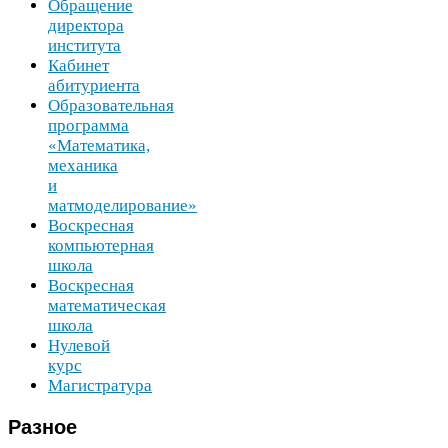
Обращение
директора
института
Кабинет
абитуриента
Образовательная
программа
«Математика,
механика
и
матмоделирование»
Воскресная
компьютерная
школа
Воскресная
математическая
школа
Нулевой
курс
Магистратура
Разное