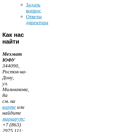
Задать
вопрос
Ответы
директора
Как
нас
найти
Мехмат
ЮФУ
344090
,
Ростов-​на-​
Дону,
ул.
Мильчакова,
8
а
cм. на
карте
или
найдите
маршрут
;
+
7
(
863
)
2975
111
;