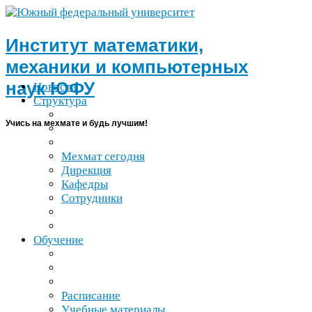
Институт математики,
механики и компьютерных
наук
ЮФУ
Новости
Структура
Учись на мехмате и будь лучшим!
Мехмат сегодня
Дирекция
Кафедры
Сотрудники
Обучение
Расписание
Учебные материалы