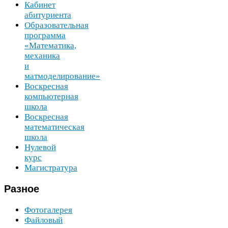
Кабинет
абитуриента
Образовательная
программа
«Математика,
механика
и
матмоделирование»
Воскресная
компьютерная
школа
Воскресная
математическая
школа
Нулевой
курс
Магистратура
Разное
Фотогалерея
Файловый