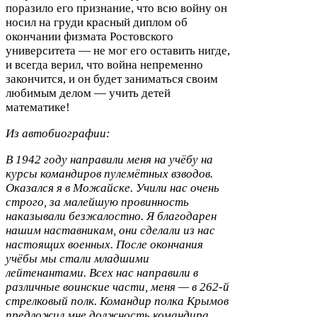
поразило его признание, что всю войну он
носил на груди красный диплом об
окончании физмата Ростовского
университета — не мог его оставить нигде,
и всегда верил, что война непременно
закончится, и он будет заниматься своим
любимым делом — учить детей
математике!
Из автобиографии:
В
1942
году направили меня на учёбу на
курсы командиров пулемётных взводов.
Оказался я в Можайске. Учили нас очень
строго, за малейшую провинность
наказывали безжалостно. Я благодарен
нашим наставникам, они сделали из нас
настоящих военных. После окончания
учёбы мы стали младшими
лейтенантами. Всех нас направили в
различные воинские части, меня — в
262
-​й
стрелковый полк. Командир полка Крымов
предложил мне должность командира