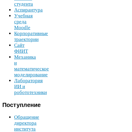
студента
Аспирантура
Учебная
среда
Moodle
Корпоративные
траектории
Сайт
ФИИТ
Механика
и
математическое
моделирование
Лаборатория
ИИ
и
робототехники
Поступление
Обращение
директора
института