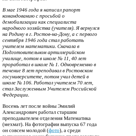
В мае
1946
года я написал рапорт
командованию с просьбой о
демобилизации как специалиста
народного хозяйства (учителя). Я вернулся
на Родину в г. Ростов-​на-​Дону, а с первого
сентября
1946
года стал работать
учителем математики. Сначала в
Подготовительном артиллерийском
училище, потом в школе №
11
,
40
лет
проработал в школе №
1
. Одновременно в
течение
8
лет преподавал в Ростовском
госуниверситете, потом учил детей в
школе №
106
. Работал учителем
70
лет,
стал Заслуженным Учителем Российской
Федерации
.
Восемь лет после войны Эмилий
Александрович работал старшим
преподавателем отделения Математика
(мехмат). На фотографии выпуска
67
года
он совсем молодой (
фото
), а среди