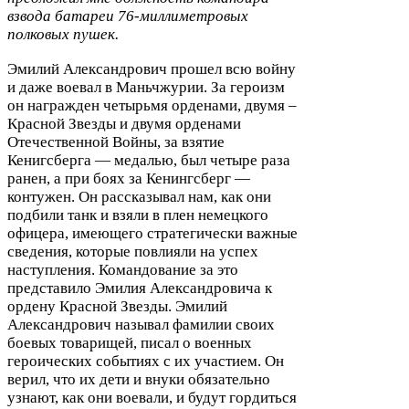
взвода батареи
76
-​миллиметровых
полковых пушек.
Эмилий Александрович прошел всю войну
и даже воевал в Маньчжурии. За героизм
он награжден четырьмя орденами, двумя –
Красной Звезды и двумя орденами
Отечественной Войны, за взятие
Кенигсберга — медалью, был четыре раза
ранен, а при боях за Кенингсберг —
контужен. Он рассказывал нам, как они
подбили танк и взяли в плен немецкого
офицера, имеющего стратегически важные
сведения, которые повлияли на успех
наступления. Командование за это
представило Эмилия Александровича к
ордену Красной Звезды. Эмилий
Александрович называл фамилии своих
боевых товарищей, писал о военных
героических событиях с их участием. Он
верил, что их дети и внуки обязательно
узнают, как они воевали, и будут гордиться