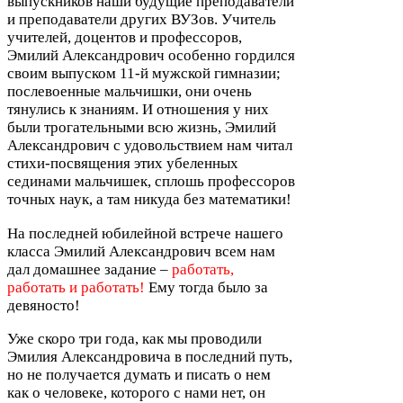
выпускников наши будущие преподаватели
и преподаватели других ВУЗов. Учитель
учителей, доцентов и профессоров,
Эмилий Александрович особенно гордился
своим выпуском
11
-​й мужской гимназии;
послевоенные мальчишки, они очень
тянулись к знаниям. И отношения у них
были трогательными всю жизнь, Эмилий
Александрович с удовольствием нам читал
стихи-​посвящения этих убеленных
сединами мальчишек, сплошь профессоров
точных наук, а там никуда без математики!
На последней юбилейной встрече нашего
класса Эмилий Александрович всем нам
дал домашнее задание –
работать,
работать и работать!
Ему тогда было за
девяносто!
Уже скоро три года, как мы проводили
Эмилия Александровича в последний путь,
но не получается думать и писать о нем
как о человеке, которого с нами нет, он