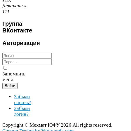
Деканат:
к.
111
Группа
ВКонтакте
Авторизация
Запомнить
меня
Войти
Забыли
пароль?
Забыли
логин?
Copy­right ©
Мехмат
ЮФУ
2026
All rights reserved.
Cus­tom Design by You​joomla​.com