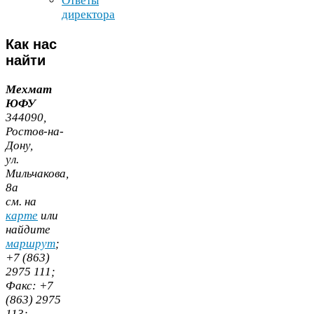
Ответы
директора
Как
нас
найти
Мехмат
ЮФУ
344090
,
Ростов-​на-​
Дону,
ул.
Мильчакова,
8
а
cм. на
карте
или
найдите
маршрут
;
+
7
(
863
)
2975
111
;
Факс:
+
7
(
863
)
2975
113
;