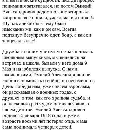
математические сущности; иногда процесс
понимания затягивался, но потом Эмилий
Александрович радостно констатировал:
«хорошо, все поняли, уже даже и я понял!»
Шутки, анекдоты в тему были
изысканными, как и он сам. Всегда
подтянут, безупречно одет, бодр, а как он
танцевал вальс!
Дружба с нашим учителем не закончилась
школьным выпускным, мы виделись на
встречах в школе, бывали у него дома
9
Мая и на юбилеях выпуска. С нами,
школьниками, Эмилий Александрович не
любил вспоминать о войне, но неизменно в
День Победы нам, уже совсем взрослым,
он рассказывал о военных годах, о
друзьях, о том, как его хранила судьба, и
он несколько раз чудом оставался жив, о
своем детстве. Эмилий Александрович
родился
5
января
1918
года, и уже в
возрасте восьми лет потерял отца, мама
сама поднимала четверых детей.