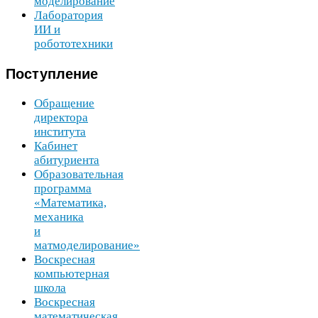
моделирование
Лаборатория
ИИ
и
робототехники
Поступление
Обращение
директора
института
Кабинет
абитуриента
Образовательная
программа
«Математика,
механика
и
матмоделирование»
Воскресная
компьютерная
школа
Воскресная
математическая