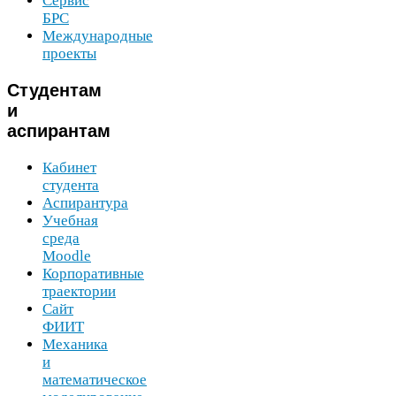
Сервис
БРС
Международные
проекты
Студентам
и
аспирантам
Кабинет
студента
Аспирантура
Учебная
среда
Moodle
Корпоративные
траектории
Сайт
ФИИТ
Механика
и
математическое