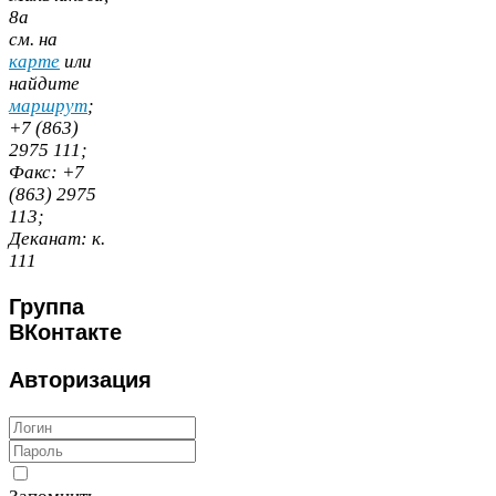
8
а
cм. на
карте
или
найдите
маршрут
;
+
7
(
863
)
2975
111
;
Факс:
+
7
(
863
)
2975
113
;
Деканат:
к.
111
Группа
ВКонтакте
Авторизация