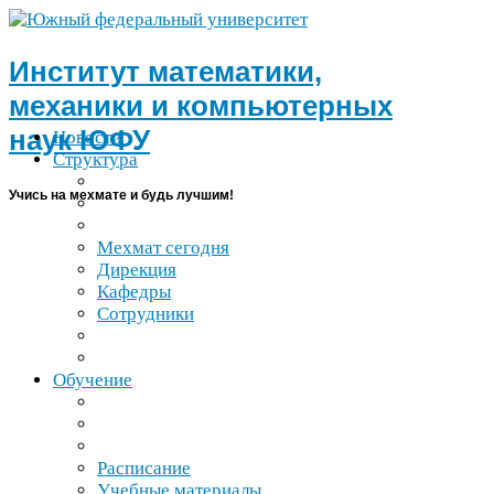
Институт математики,
механики и компьютерных
наук
ЮФУ
Новости
Структура
Учись на мехмате и будь лучшим!
Мехмат сегодня
Дирекция
Кафедры
Сотрудники
Обучение
Расписание
Учебные материалы