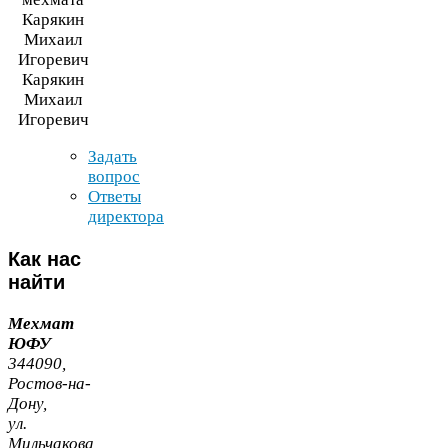
Карякин
Михаил
Игоревич
Задать
вопрос
Ответы
директора
Как
нас
найти
Мехмат
ЮФУ
344090
,
Ростов-​на-​
Дону,
ул.
Мильчакова,