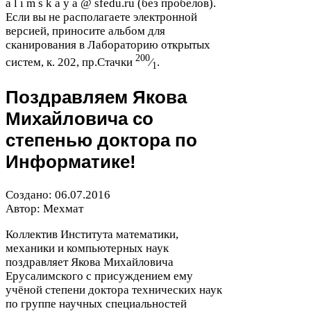
a l i m s k a y a @ sfedu​.ru (без пробелов).
Если вы не располагаете электронной
версией, приносите альбом для
сканирования в Лабораторию открытых
200
систем, к.
202
, пр.Стачки
⁄
.
1
Поздравляем Якова
Михайловича со
степенью доктора по
Информатике!
Создано:
06
.
07
.
2016
Автор: Мехмат
Коллектив Института математики,
механики и компьютерных наук
поздравляет Якова Михайловича
Ерусалимского с присуждением ему
учёной степени доктора технических наук
по группе научных специальностей