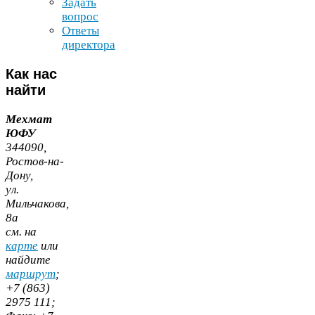
Задать
вопрос
Ответы
директора
Как
нас
найти
Мехмат
ЮФУ
344090
,
Ростов-​на-​
Дону,
ул.
Мильчакова,
8
а
cм. на
карте
или
найдите
маршрут
;
+
7
(
863
)
2975
111
;