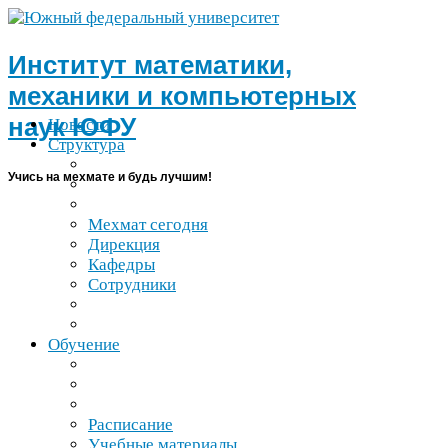
Институт математики,
механики и компьютерных
наук
ЮФУ
Новости
Структура
Учись на мехмате и будь лучшим!
Мехмат сегодня
Дирекция
Кафедры
Сотрудники
Обучение
Расписание
Учебные материалы