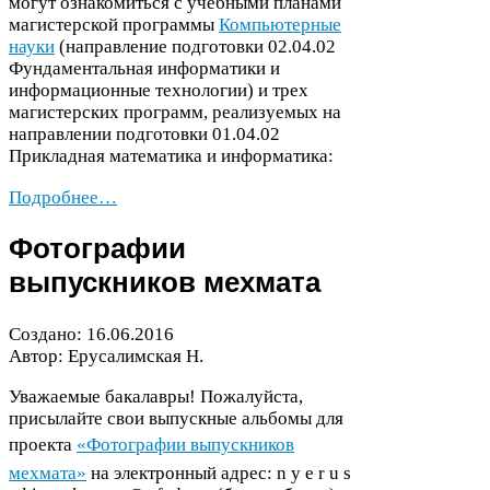
могут ознакомиться с учебными планами
магистерской программы
Компьютерные
науки
(направление подготовки
02
.
04
.
02
Фундаментальная информатики и
информационные технологии) и трех
магистерских программ, реализуемых на
направлении подготовки
01
.
04
.
02
Прикладная математика и информатика:
Подробнее…
Фотографии
выпускников мехмата
Создано:
16
.
06
.
2016
Автор: Ерусалимская Н.
Уважаемые бакалавры! Пожалуйста,
присылайте свои выпускные альбомы для
проекта 
«Фотографии выпускников
мехмата»
на электронный адрес: n y e r u s