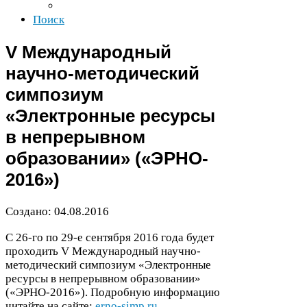
Поиск
V Международный
научно-​методический
симпозиум
«Электронные ресурсы
в непрерывном
образовании» («
ЭРНО-​
2016
»)
Создано:
04
.
08
.
2016
С
26
-​го по
29
-​е сентября
2016
года будет
проходить V Международный научно-​
методический симпозиум «Электронные
ресурсы в непрерывном образовании»
(«
ЭРНО-​
2016
»). Подробную информацию
читайте на сайте:
erno​-simp​.ru