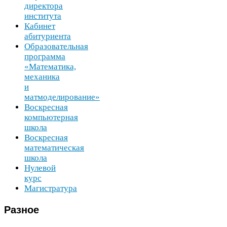
директора
института
Кабинет
абитуриента
Образовательная
программа
«Математика,
механика
и
матмоделирование»
Воскресная
компьютерная
школа
Воскресная
математическая
школа
Нулевой
курс
Магистратура
Разное