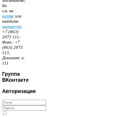
Мильчакова,
8
а
cм. на
карте
или
найдите
маршрут
;
+
7
(
863
)
2975
111
;
Факс:
+
7
(
863
)
2975
113
;
Деканат:
к.
111
Группа
ВКонтакте
Авторизация