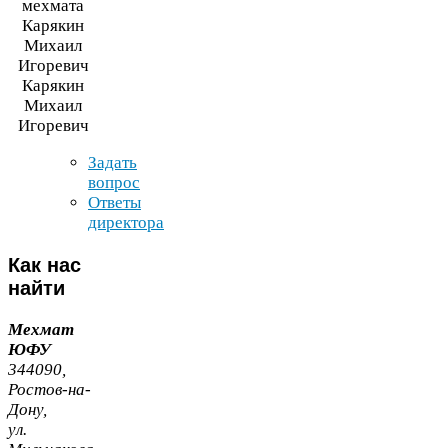
Карякин
Михаил
Игоревич
Задать
вопрос
Ответы
директора
Как
нас
найти
Мехмат
ЮФУ
344090
,
Ростов-​на-​
Дону,
ул.