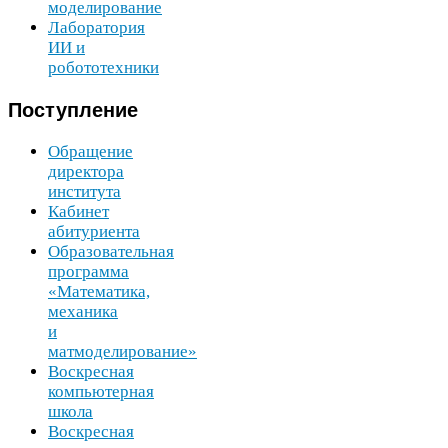
моделирование
Лаборатория
ИИ
и
робототехники
Поступление
Обращение
директора
института
Кабинет
абитуриента
Образовательная
программа
«Математика,
механика
и
матмоделирование»
Воскресная
компьютерная
школа
Воскресная