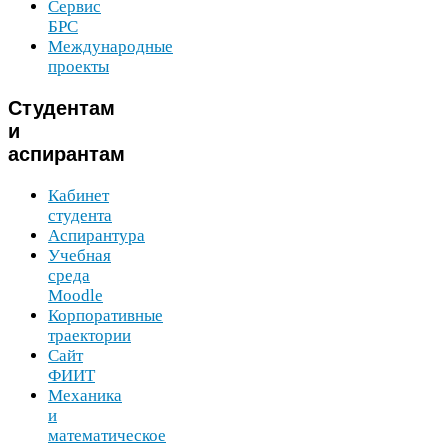
Сервис
БРС
Международные
проекты
Студентам
и
аспирантам
Кабинет
студента
Аспирантура
Учебная
среда
Moodle
Корпоративные
траектории
Сайт
ФИИТ
Механика
и
математическое