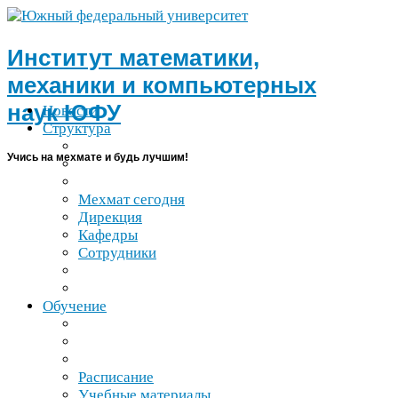
Институт математики,
механики и компьютерных
наук
ЮФУ
Новости
Структура
Учись на мехмате и будь лучшим!
Мехмат сегодня
Дирекция
Кафедры
Сотрудники
Обучение
Расписание
Учебные материалы