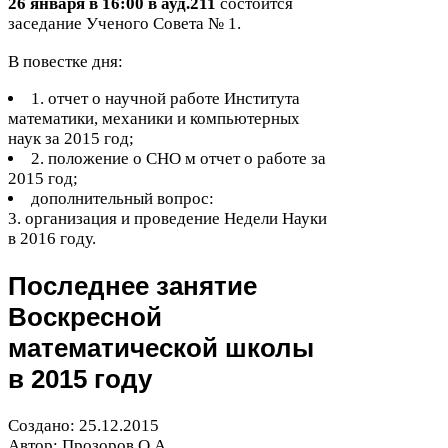
26
января в
16
:
00
в ауд.
211
состоится
заседание Ученого Совета №
1
.
В повестке дня:
1
. отчет о научной работе Института
математики, механики и компьютерных
наук за
2015
год;
2
. положение о
СНО
м отчет о работе за
2015
год;
дополнительный вопрос:
3
. организация и проведение Недели Науки
в
2016
году.
Последнее занятие
Воскресной
математической школы
в
2015
году
Создано:
25
.
12
.
2015
Автор: Прозоров О.А.