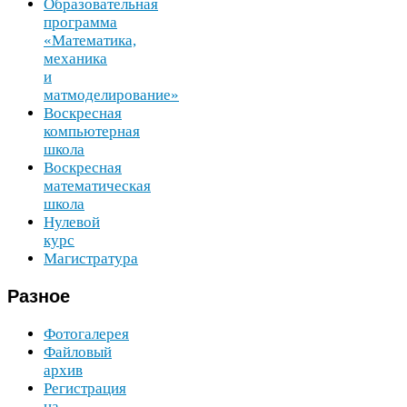
Образовательная
программа
«Математика,
механика
и
матмоделирование»
Воскресная
компьютерная
школа
Воскресная
математическая
школа
Нулевой
курс
Магистратура
Разное
Фотогалерея
Файловый
архив
Регистрация
на