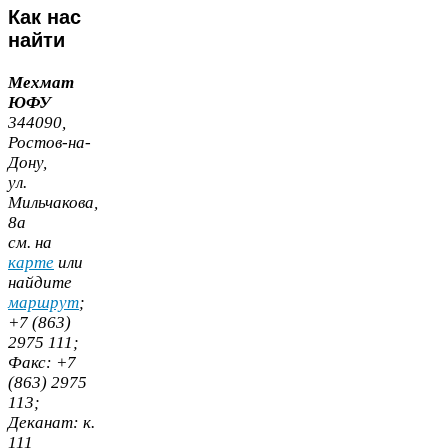
Как
нас
найти
Мехмат
ЮФУ
344090
,
Ростов-​на-​
Дону,
ул.
Мильчакова,
8
а
cм. на
карте
или
найдите
маршрут
;
+
7
(
863
)
2975
111
;
Факс:
+
7
(
863
)
2975
113
;
Деканат:
к.
111