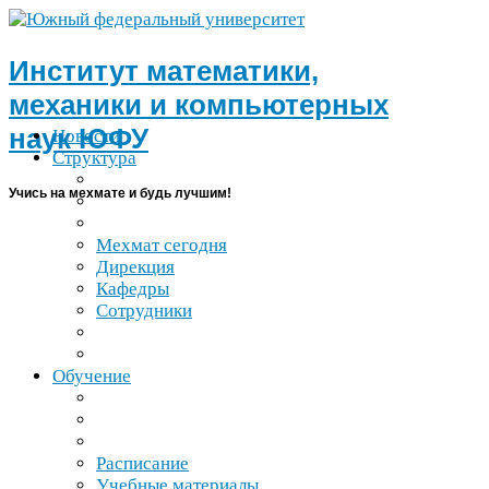
Институт математики,
механики и компьютерных
наук
ЮФУ
Новости
Структура
Учись на мехмате и будь лучшим!
Мехмат сегодня
Дирекция
Кафедры
Сотрудники
Обучение
Расписание
Учебные материалы