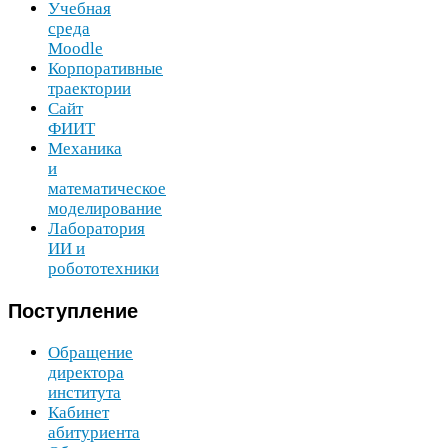
Учебная
среда
Moodle
Корпоративные
траектории
Сайт
ФИИТ
Механика
и
математическое
моделирование
Лаборатория
ИИ
и
робототехники
Поступление
Обращение
директора
института
Кабинет
абитуриента