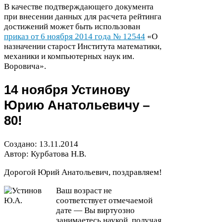
В качестве подтверждающего документа
при внесении данных для расчета рейтинга
достижений может быть использован
приказ от
6
ноября
2014
года №
12544
«О
назначении старост Института математики,
механики и компьютерных наук им.
Воровича».
14
ноября Устинову
Юрию Анатольевичу –
80
!
Создано:
13
.
11
.
2014
Автор: Курбатова Н.В.
Дорогой Юрий Анатольевич, поздравляем!
Ваш возраст не
соответствует отмечаемой
дате — Вы виртуозно
занимаетесь наукой, получая