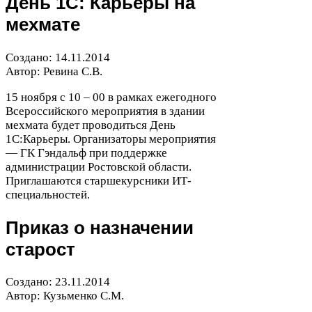
День
1
С
: Карьеры на
мехмате
Создано:
14
.
11
.
2014
Автор: Ревина С.В.
15
ноября с
10
–
00
в рамках ежегодного
Всероссийского мероприятия в здании
мехмата будет проводиться День
1
С
:Карьеры. Организаторы мероприятия
—
ГК
Гэндальф при поддержке
администрации Ростовской области.
Приглашаются старшекурсники ИТ-​
специальностей.
Приказ о назначении
старост
Создано:
23
.
11
.
2014
Автор: Кузьменко С.М.