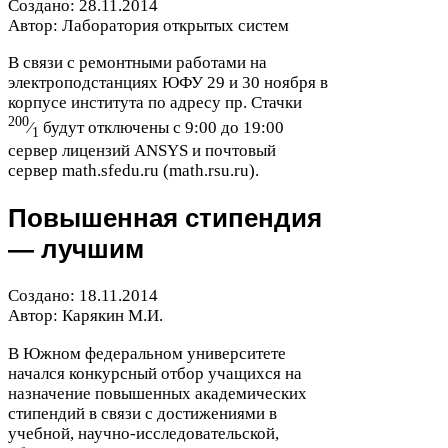
Создано:
28
.
11
.
2014
Автор: Лаборатория открытых систем
В связи с ремонтными работами на
электроподстанциях
ЮФУ
29
и
30
ноября в
корпусе института по адресу пр. Стачки
200
⁄
будут отключены c
9
:
00
до
19
:
00
1
сервер лицензий
ANSYS
и почтовый
сервер math​.sfedu​.ru (math​.rsu​.ru).
Повышенная стипендия
— лучшим
Создано:
18
.
11
.
2014
Автор: Карякин М.И.
В Южном федеральном университете
начался конкурсный отбор учащихся на
назначение повышенных академических
стипендий в связи с достижениями в
учебной, научно-​исследовательской,