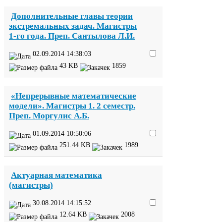
Дополнительные главы теории
экстремальных задач. Магистры
1
-​го года. Преп. Сантылова Л.И.
02
.
09
.
2014
14
:
38
:
03
43
KB
1859
«Непрерывные математические
модели». Магистры
1
.
2
семестр.
Преп. Моргулис А.Б.
01
.
09
.
2014
10
:
50
:
06
251
.
44
KB
1989
Актуарная математика
(магистры)
30
.
08
.
2014
14
:
15
:
52
12
.
64
KB
2008