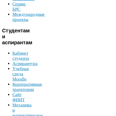
Сервис
БРС
Международные
проекты
Студентам
и
аспирантам
Кабинет
студента
Аспирантура
Учебная
среда
Moodle
Корпоративные
траектории
Сайт
ФИИТ
Механика
и
математическое