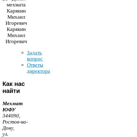
Карякин
Михаил
Игоревич
Задать
вопрос
Ответы
директора
Как
нас
найти
Мехмат
ЮФУ
344090
,
Ростов-​на-​
Дону,
ул.