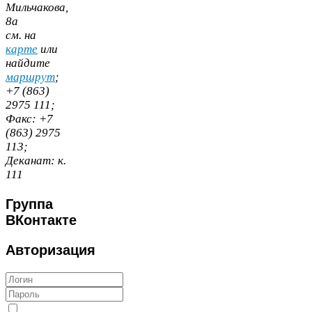
Мильчакова,
8
а
cм. на
карте
или
найдите
маршрут
;
+
7
(
863
)
2975
111
;
Факс:
+
7
(
863
)
2975
113
;
Деканат:
к.
111
Группа
ВКонтакте
Авторизация