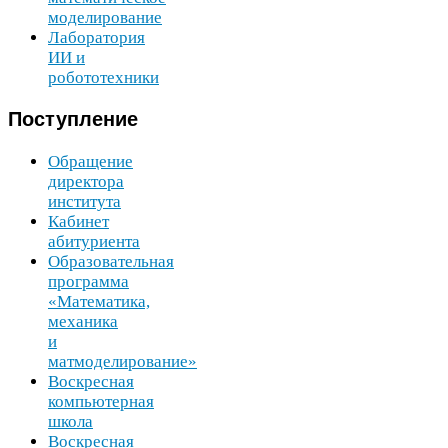
моделирование
Лаборатория
ИИ
и
робототехники
Поступление
Обращение
директора
института
Кабинет
абитуриента
Образовательная
программа
«Математика,
механика
и
матмоделирование»
Воскресная
компьютерная
школа
Воскресная