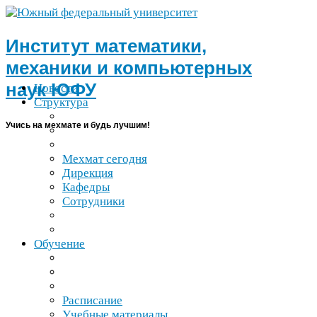
Институт математики,
механики и компьютерных
наук
ЮФУ
Новости
Структура
Учись на мехмате и будь лучшим!
Мехмат сегодня
Дирекция
Кафедры
Сотрудники
Обучение
Расписание
Учебные материалы