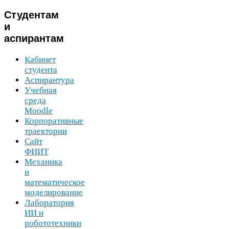
Студентам
и
аспирантам
Кабинет
студента
Аспирантура
Учебная
среда
Moodle
Корпоративные
траектории
Сайт
ФИИТ
Механика
и
математическое
моделирование
Лаборатория
ИИ
и
робототехники