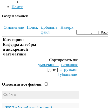
Поиск
Раздел закачек
Оглавление
Поиск
Добавить
Наверх
файл
Категория:
Кафедра алгебры
и дискретной
математики
Сортировать по:
умолчанию
|
названию
| дате |
загрузкам
|
[убывание
]
Отметить все файлы:
Файлы:
УКД
«Алгебра».
1
курс.
1