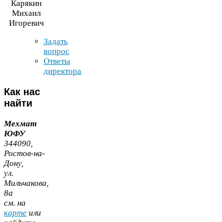
Карякин
Михаил
Игоревич
Задать
вопрос
Ответы
директора
Как
нас
найти
Мехмат
ЮФУ
344090
,
Ростов-​на-​
Дону,
ул.
Мильчакова,
8
а
cм. на
карте
или