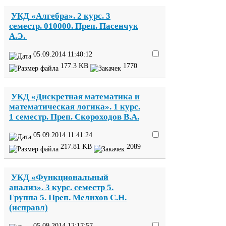
УКД
«Алгебра».
2
курс.
3
семестр.
010000
. Преп. Пасенчук
А.Э.
05
.
09
.
2014
11
:
40
:
12
177
.
3
KB
1770
УКД
«Дискретная математика и
математическая логика».
1
курс.
1
семестр. Преп. Скороходов В.А.
05
.
09
.
2014
11
:
41
:
24
217
.
81
KB
2089
УКД
«Функциональный
анализ».
3
курс. семестр
5
.
Группа
5
. Преп. Мелихов С.Н.
(исправл)
05
.
09
.
2014
12
:
17
:
57