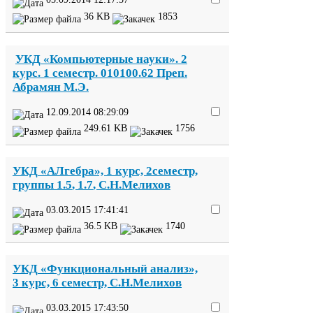
36
KB
1853
УКД
«Компьютерные науки».
2
курс.
1
семестр.
010100
.
62
Преп.
Абрамян М.Э.
12
.
09
.
2014
08
:
29
:
09
249
.
61
KB
1756
УКД
«АЛгебра»,
1
курс,
2
семестр,
группы
1
.
5
,
1
.
7
, С.Н.Мелихов
03
.
03
.
2015
17
:
41
:
41
36
.
5
KB
1740
УКД
«Функциональный анализ»,
3
курс,
6
семестр, С.Н.Мелихов
03
.
03
.
2015
17
:
43
:
50