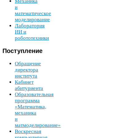
Механика
и
математическое
моделирование
Лаборатория
ИИ
и
робототехники
Поступление
Обращение
директора
института
Кабинет
абитуриента
Образовательная
программа
«Математика,
механика
и
матмоделирование»
Воскресная
компьютерная