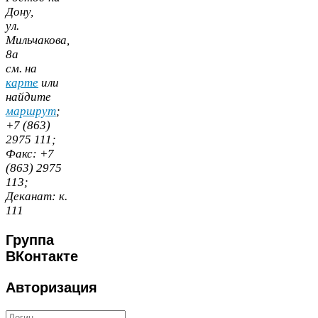
Дону,
ул.
Мильчакова,
8
а
cм. на
карте
или
найдите
маршрут
;
+
7
(
863
)
2975
111
;
Факс:
+
7
(
863
)
2975
113
;
Деканат:
к.
111
Группа
ВКонтакте
Авторизация