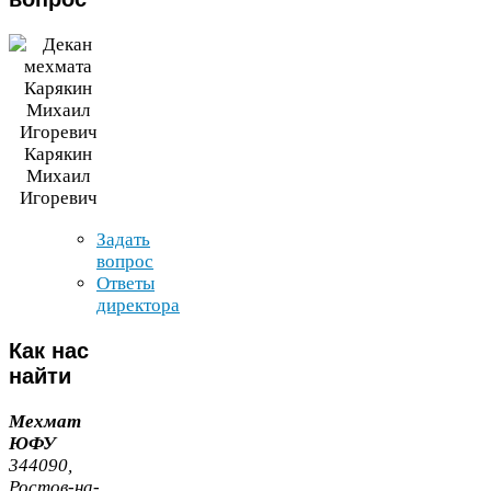
Карякин
Михаил
Игоревич
Задать
вопрос
Ответы
директора
Как
нас
найти
Мехмат
ЮФУ
344090
,
Ростов-​на-​