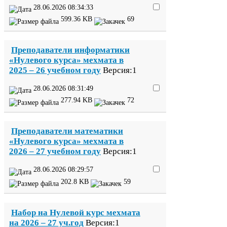
28
.
06
.
2026
08
:
34
:
33
599
.
36
KB
69
Преподаватели информатики
«Нулевого курса» мехмата в
2025
–
26
учебном году
Версия:
1
28
.
06
.
2026
08
:
31
:
49
277
.
94
KB
72
Преподаватели математики
«Нулевого курса» мехмата в
2026
–
27
учебном году
Версия:
1
28
.
06
.
2026
08
:
29
:
57
202
.
8
KB
59
Набор на Нулевой курс мехмата
на
2026
–
27
уч.год
Версия:
1