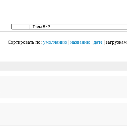
Сортировать по:
умолчанию
|
названию
|
дате
| загрузкам
1
1