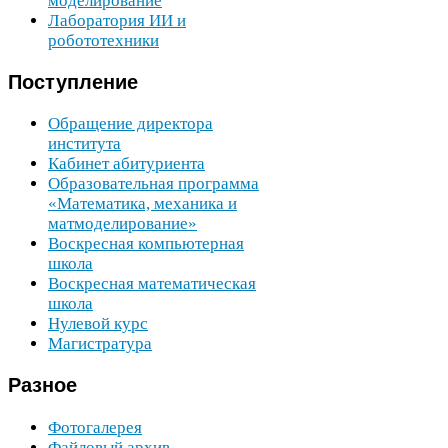
моделирование
Лаборатория
ИИ
и
робототехники
Поступление
Обращение директора
института
Кабинет абитуриента
Образовательная программа
«Математика, механика и
матмоделирование»
Воскресная компьютерная
школа
Воскресная математическая
школа
Нулевой курс
Магистратура
Разное
Фотогалерея
Файловый архив