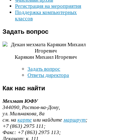
Регистрация на мероприятия
Поддержка компьютерных
классов
Задать
вопрос
Карякин Михаил Игоревич
Задать вопрос
Ответы директора
Как
нас найти
Мехмат
ЮФУ
344090
, Ростов-​на-​Дону,
ул. Мильчакова,
8
а
cм. на
карте
или найдите
маршрут
;
+
7
(
863
)
2975
111
;
Факс:
+
7
(
863
)
2975
113
;
Деканат:
к.
111