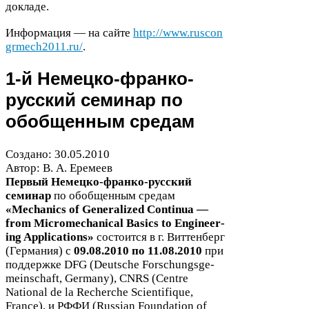
докладе.
Информация — на сайте
http://​www​.rus​con​
grmech
2011
​.ru/
.
1
-​й Немецко-​франко-​
русский семинар по
обобщенным средам
Создано:
30
.
05
.
2010
Автор: В. А. Еремеев
Первый Немецко-​франко-​русский
семинар
по обобщенным средам
«Mechan­ics of Gen­er­al­ized Con­tinua —
from Micro­me­chan­i­cal Basics to Engi­neer­
ing Appli­ca­tions»
состоится в г. Виттенберг
(Германия) с
09
.
08
.
2010
по
11
.
08
.
2010
при
поддержке
DFG
(Deutsche Forschungs­ge­
mein­schaft, Ger­many),
CNRS
(Cen­tre
National de la Recherche Sci­en­tifique,
France), и
РФФИ
(Russ­ian Foun­da­tion of