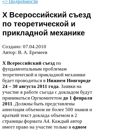
»> Подробности
X Всероссийский съезд
по теоретической и
прикладной механике
Создано:
07
.
04
.
2010
Автор: В. А. Еремеев
X Всероссийский съезд
по
фундаментальным проблемам
теоретической и прикладной механики
будет проводиться в
Нижнем Новгороде
24
–
30
августа
2011
года
. Заявки на
участие в работе съезда с докладом будут
приниматься Оргкомитетом
до
1
февраля
2011
. Должны быть представлены
аннотация объемом не более
500
знаков и
краткий текст доклада объемом в
2
страницы формата
А
4
. Каждый автор
имеет право на участие только в
одном