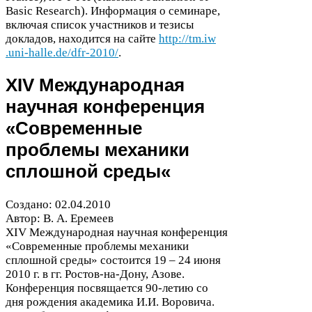
Basic Research). Информация о семинаре,
включая список участников и тезисы
докладов, находится на сайте
http://​tm​.iw​
.uni​-halle​.de/​d​f​r​-​
2
0
1
0
​/
.
XIV
Международная
научная конференция
«Современные
проблемы механики
сплошной среды«
Создано:
02
.
04
.
2010
Автор: В. А. Еремеев
XIV
Международная научная конференция
«Современные проблемы механики
сплошной среды» состоится
19
–
24
июня
2010
г. в гг. Ростов-​на-​Дону, Азове.
Конференция посвящается
90
-​летию со
дня рождения академика И.И. Воровича.