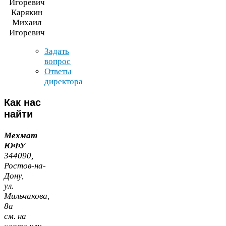
Карякин
Михаил
Игоревич
Задать
вопрос
Ответы
директора
Как
нас
найти
Мехмат
ЮФУ
344090
,
Ростов-​на-​
Дону,
ул.
Мильчакова,
8
а
cм. на