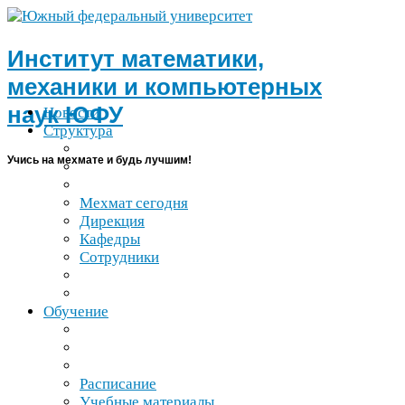
Институт математики,
механики и компьютерных
наук
ЮФУ
Новости
Структура
Учись на мехмате и будь лучшим!
Мехмат сегодня
Дирекция
Кафедры
Сотрудники
Обучение
Расписание
Учебные материалы