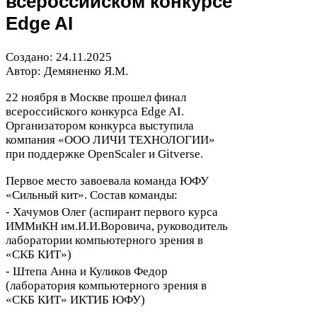
всероссийском конкурсе
Edge
AI
Создано:
24
.
11
.
2025
Автор: Демяненко Я.М.
22
ноября в Москве прошел финал
всероссийского конкурса Edge
AI
.
Организатором конкурса выступила
компания «
ООО
ЛИЧИ
ТЕХНОЛОГИИ
»
при поддержке Open­Scaler и Gitverse.
Первое место завоевала команда
ЮФУ
«Сильный кит». Состав команды:
⁃ Хачумов Олег (аспирант первого курса
ИММиКН им.И.И.Воровича, руководитель
лаборатории компьютерного зрения в
«
СКБ
КИТ
»)
⁃ Штепа Анна и Куликов Федор
(лаборатория компьютерного зрения в
«
СКБ
КИТ
»
ИКТИБ
ЮФУ
)