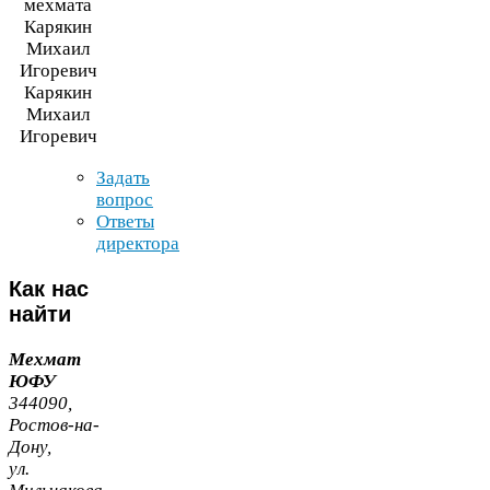
Карякин
Михаил
Игоревич
Задать
вопрос
Ответы
директора
Как
нас
найти
Мехмат
ЮФУ
344090
,
Ростов-​на-​
Дону,
ул.