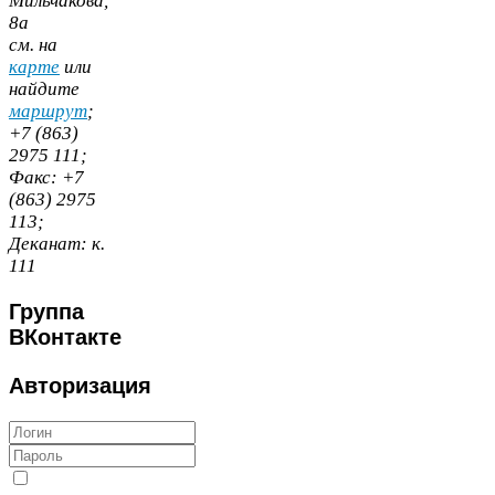
Мильчакова,
8
а
cм. на
карте
или
найдите
маршрут
;
+
7
(
863
)
2975
111
;
Факс:
+
7
(
863
)
2975
113
;
Деканат:
к.
111
Группа
ВКонтакте
Авторизация