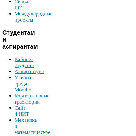
Сервис
БРС
Международные
проекты
Студентам
и
аспирантам
Кабинет
студента
Аспирантура
Учебная
среда
Moodle
Корпоративные
траектории
Сайт
ФИИТ
Механика
и
математическое