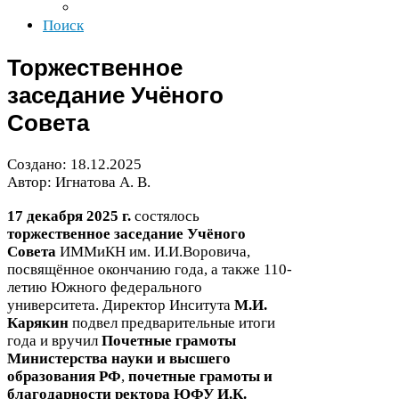
Поиск
Торжественное
заседание Учёного
Совета
Создано:
18
.
12
.
2025
Автор: Игнатова А. В.
17
декабря
2025
г.
состялось
торжественное
заседание Учёного
Совета
ИММиКН им. И.И.Воровича,
посвящённое окончанию года, а также
110
-​
летию Южного федерального
университета. Директор Инситута
М.И.
Карякин
подвел предварительные итоги
года и вручил
Почетные грамоты
Министерства науки и высшего
образования
РФ
,
почетные грамоты и
благодарности ректора
ЮФУ
И.К.