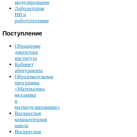
моделирование
Лаборатория
ИИ
и
робототехники
Поступление
Обращение
директора
института
Кабинет
абитуриента
Образовательная
программа
«Математика,
механика
и
матмоделирование»
Воскресная
компьютерная
школа
Воскресная