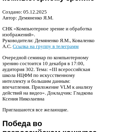
Создано:
05
.
12
.
2025
Автор: Демяненко Я.М.
СНК
«Компьютерное зрение и обработка
изображений».
Руководители: Демяненко Я.М., Коваленко
А.С.
Ссылка на группу в телеграмм
Очередной семинар по компьютерному
зрению состоится
10
декабря в
17
:
00
,
аудитория
302
. Тема: «
III
всероссийская
школа
НЦФМ
по искусственному
интеллекту и большим данным:
впечатления. Приложение
VLM
к анализу
действий на видео». Докладчик: Гладкова
Ксения Николаевна
Приглашаются все желающие.
Победа во