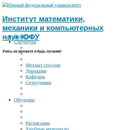
Институт математики,
механики и компьютерных
наук
ЮФУ
Новости
Структура
Учись на мехмате и будь лучшим!
Мехмат сегодня
Дирекция
Кафедры
Сотрудники
Обучение
Расписание
Учебные материалы