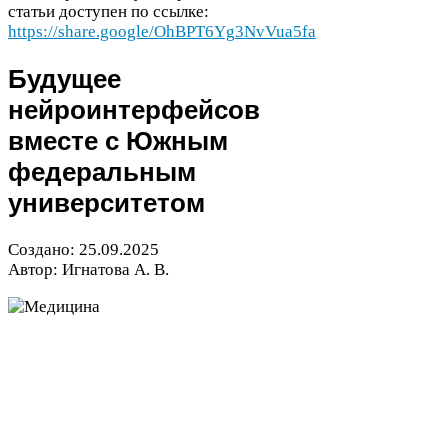
статьи доступен по ссылке:
https://share.google/OhBPT
6
Yg
3
NvVua
5
fa
Будущее
нейроинтерфейсов
вместе с Южным
федеральным
университетом
Создано:
25
.
09
.
2025
Автор: Игнатова А. В.