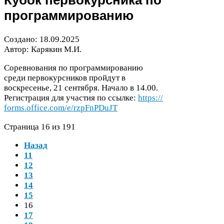
Кубок первокурсника по
программированию
Создано:
18
.
09
.
2025
Автор: Карякин М.И.
Соревнования по программированию
среди первокурсников пройдут в
воскресенье,
21
сентября. Начало в
14
.
00
.
Регистрация для участия по ссылке:
https://​
forms​.office​.com/​e​/​r​z​p​F​n​P​D​u​J​T
Страница
16
из
191
Назад
11
12
13
14
15
16
17