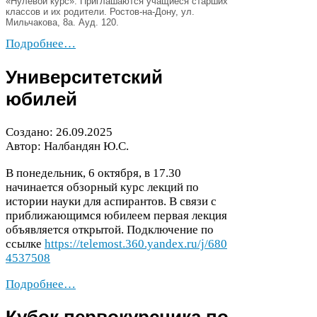
«Нулевой курс». Приглашаются учащиеся старших
классов и их родители.
Ростов-​на-​Дону, ул.
Мильчакова,
8
а. Ауд.
120
.
Подробнее…
Университетский
юбилей
Создано:
26
.
09
.
2025
Автор: Налбандян Ю.С.
В понедельник,
6
октября, в
17
.
30
начинается обзорный курс лекций по
истории науки для аспирантов. В связи с
приближающимся юбилеем первая лекция
объявляется открытой. Подключение по
ссылке
https://​tele​most​.
360
​.yan​dex​.ru/​j​/​
6
8
0
4
5
3
7
5
0
8
Подробнее…