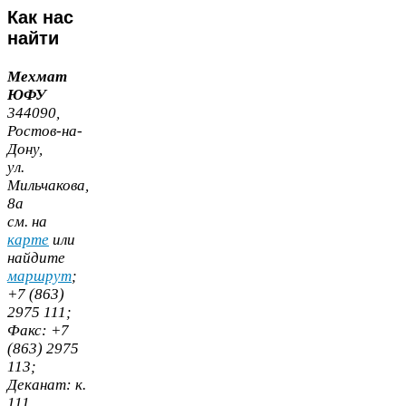
Как
нас
найти
Мехмат
ЮФУ
344090
,
Ростов-​на-​
Дону,
ул.
Мильчакова,
8
а
cм. на
карте
или
найдите
маршрут
;
+
7
(
863
)
2975
111
;
Факс:
+
7
(
863
)
2975
113
;
Деканат:
к.
111