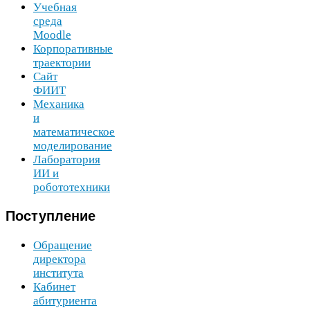
Учебная
среда
Moodle
Корпоративные
траектории
Сайт
ФИИТ
Механика
и
математическое
моделирование
Лаборатория
ИИ
и
робототехники
Поступление
Обращение
директора
института
Кабинет
абитуриента