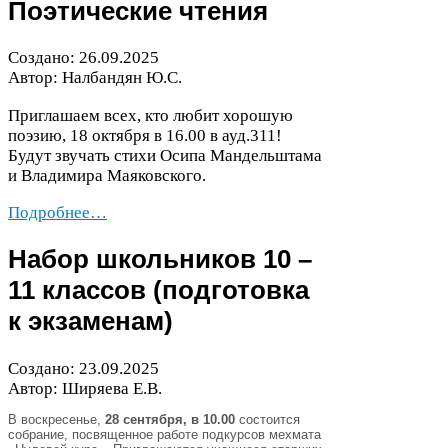
Поэтические чтения
Создано:
26
.
09
.
2025
Автор: Налбандян Ю.С.
Приглашаем всех, кто любит хорошую
поэзию,
18
октября в
16
.
00
в ауд.
311
!
Будут звучать стихи Осипа Мандельштама
и Владимира Маяковского.
Подробнее…
Набор школьников
10
–
11
классов (подготовка
к экзаменам)
Создано:
23
.
09
.
2025
Автор: Ширяева Е.В.
В воскресенье,
28
сентября, в
10
.
00
состоится
собрание, посвященное работе подкурсов мехмата