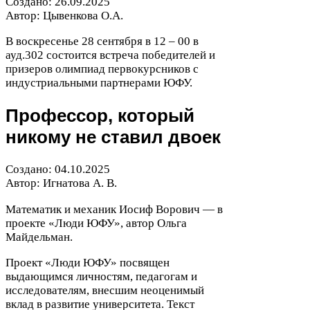
Создано:
26
.
09
.
2025
Автор: Цывенкова О.А.
В воскресенье
28
сентября в
12
–
00
в
ауд.
302
состоится встреча победителей и
призеров олимпиад первокурсников с
индустриальными партнерами
ЮФУ
.
Профессор, который
никому не ставил двоек
Создано:
04
.
10
.
2025
Автор: Игнатова А. В.
Математик и механик Иосиф Ворович — в
проекте «Люди
ЮФУ
», автор Ольга
Майдельман.
Проект «Люди
ЮФУ
» посвящен
выдающимся личностям, педагогам и
исследователям, внесшим неоценимый
вклад в развитие университета. Текст