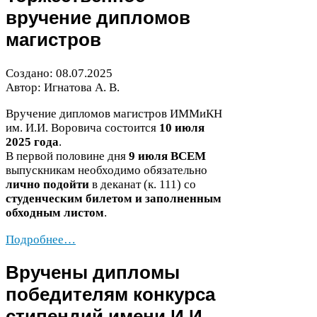
вручение дипломов
магистров
Создано:
08
.
07
.
2025
Автор: Игнатова А. В.
Вручение дипломов магистров ИММиКН
им. И.И. Воровича состоится
10
июля
2025
года
.
В первой половине дня
9
июля
ВСЕМ
выпускникам необходимо обязательно
лично
подойти
в деканат (к.
111
) со
студенческим билетом и заполненным
обходным листом
.
Подробнее…
Вручены дипломы
победителям конкурса
стипендий имени И.И.