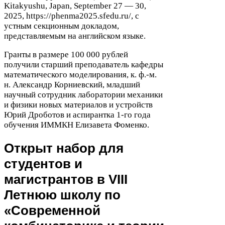
Kitakyushu, Japan, Sep­tem­ber
27
—
30
,
2025
, https://​phen​ma
2025
​.sfedu​.ru/, с
устным секционным докладом,
представляемым на английском языке.
Гранты в размере
100
000
рублей
получили старший преподаватель кафедры
математического моделирования, к. ф.-м.
н. Александр Корниевский, младший
научный сотрудник лаборатории механики
и физики новых материалов и устройств
Юрий Дроботов и аспирантка
1
-​го года
обучения
ИММКН
Елизавета Фоменко.
Открыт набор для
студентов и
магистрантов в
VIII
Летнюю школу по
«Современной