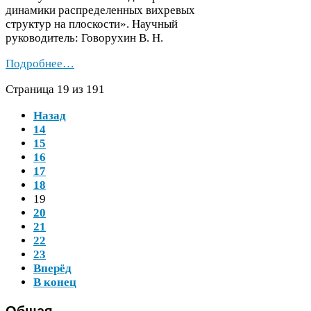
динамики распределенных вихревых
структур на плоскости». Научный
руководитель: Говорухин В. Н.
Подробнее…
Страница
19
из
191
Назад
14
15
16
17
18
19
20
21
22
23
Вперёд
В конец
Общая