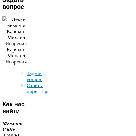
вопрос
Карякин
Михаил
Игоревич
Задать
вопрос
Ответы
директора
Как
нас
найти
Мехмат
ЮФУ
344090
,