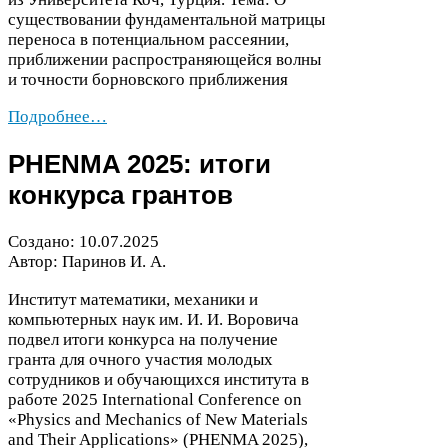
существовании фундаментальной матрицы
переноса в потенциальном рассеянии,
приближении распространяющейся волны
и точности борновского приближения
Подробнее…
PHENMA
2025
: итоги
конкурса грантов
Создано:
10
.
07
.
2025
Автор: Паринов И. А.
Институт математики, механики и
компьютерных наук им. И. И. Воровича
подвел итоги конкурса на получение
гранта для очного участия молодых
сотрудников и обучающихся института в
работе
2025
Inter­na­tional Con­fer­ence on
«Physics and Mechan­ics of New Mate­ri­als
and Their Appli­ca­tions» (
PHENMA
2025
),