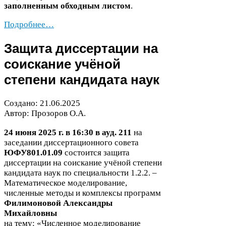
заполненным обходным листом
.
Подробнее…
Защита диссертации на
соискание учёной
степени кандидата наук
Создано:
21
.
06
.
2025
Автор: Прозоров О.А.
24
июня
2025
г. в
16
:
30
в ауд.
211
на
заседании диссертационного совета
ЮФУ
801
.
01
.
09
состоится защита
диссертации на соискание учёной степени
кандидата наук по специальности
1
.
2
.
2
. –
Математическое моделирование,
численные методы и комплексы программ
Филимоновой Александры
Михайловны
на тему: «Численное моделирование