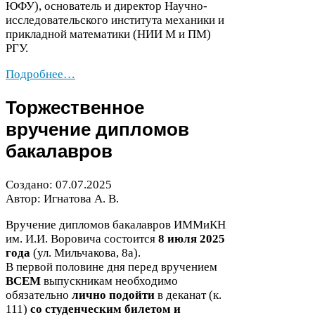
ЮФУ
), основатель и директор Научно-​
исследовательского института механики и
прикладной математики (
НИИ
М и
ПМ
)
РГУ
.
Подробнее…
Торжественное
вручение дипломов
бакалавров
Создано:
07
.
07
.
2025
Автор: Игнатова А. В.
Вручение дипломов бакалавров ИММиКН
им. И.И. Воровича состоится
8
июля
2025
года
(ул. Мильчакова,
8
а).
В первой половине дня перед вручением
ВСЕМ
выпускникам необходимо
обязательно
лично подойти
в деканат (к.
111
)
со
студенческим билетом и