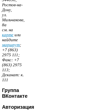
Ростов-​на-​
Дону,
ул.
Мильчакова,
8
а
cм. на
карте
или
найдите
маршрут
;
+
7
(
863
)
2975
111
;
Факс:
+
7
(
863
)
2975
113
;
Деканат:
к.
111
Группа
ВКонтакте
Авторизация