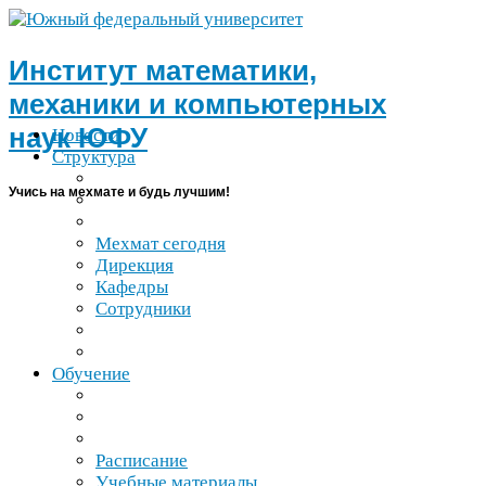
Институт математики,
механики и компьютерных
наук
ЮФУ
Новости
Структура
Учись на мехмате и будь лучшим!
Мехмат сегодня
Дирекция
Кафедры
Сотрудники
Обучение
Расписание
Учебные материалы