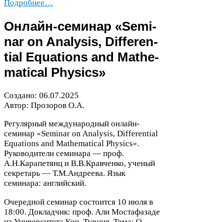
Подробнее…
Онлайн-​семинар «Sem­i­
nar on Analy­sis, Dif­fer­en­
tial Equa­tions and Math­e­
mat­i­cal Physics»
Создано:
06
.
07
.
2025
Автор: Прозоров О.А.
Регулярный международный онлайн-​
семинар «Sem­i­nar on Analy­sis, Dif­fer­en­tial
Equa­tions and Math­e­mat­i­cal Physics».
Руководители семинара — проф.
А.Н.Карапетянц и В.В.Кравченко, ученый
секретарь — Т.М.Андреева. Язык
семинара: английский.
Очередной семинар состоится
10
июля в
18
:
00
. Докладчик: проф. Али Мостафазаде
из Университета Коч, Турция. Тема: О