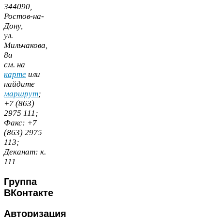
344090
,
Ростов-​на-​
Дону,
ул.
Мильчакова,
8
а
cм. на
карте
или
найдите
маршрут
;
+
7
(
863
)
2975
111
;
Факс:
+
7
(
863
)
2975
113
;
Деканат:
к.
111
Группа
ВКонтакте
Авторизация