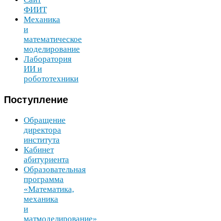
ФИИТ
Механика
и
математическое
моделирование
Лаборатория
ИИ
и
робототехники
Поступление
Обращение
директора
института
Кабинет
абитуриента
Образовательная
программа
«Математика,
механика
и
матмоделирование»