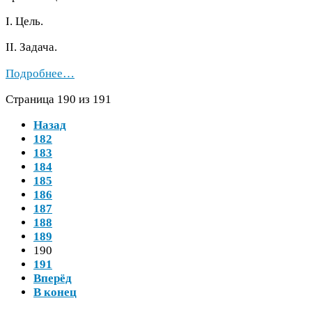
I. Цель.
II
. Задача.
Подробнее…
Страница
190
из
191
Назад
182
183
184
185
186
187
188
189
190
191
Вперёд
В конец