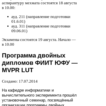
аспирантуру мехмата состоятся
18
августа
в
10
.
00
:
ауд.
211
(направление подготовки
01
.
6
.
01
)
ауд.
311
(направление подготовки
09
.
06
.
01
)
Экзамены состоятся
19
августа. Начало —
в
10
.
00
Программа двойных
дипломов
ФИИТ
ЮФУ
—
MVPR
LUT
Создано:
17
.
07
.
2014
На кафедре информатики и
вычислительного эксперимента прошёл
установочный семинар, посвящённый
организации программы двойных