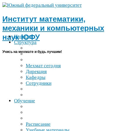
Институт математики,
механики и компьютерных
наук
ЮФУ
Новости
Структура
Учись на мехмате и будь лучшим!
Мехмат сегодня
Дирекция
Кафедры
Сотрудники
Обучение
Расписание
Учебные материалы