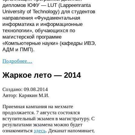
дипломов
ЮФУ
—
LUT
(Lappeen­ranta
Uni­ver­sity of Tech­nol­ogy) для студентов
направления «Фундаментальная
информатика и информационные
технологии», обучающихся по
магистерской программе
«Компьютерные науки» (кафедры
ИВЭ
,
АДМ
и
ПМП
).
Подробнее…
Жаркое лето —
2014
Создано:
09
.
08
.
2014
Автор: Карякин М.И.
Приемная кампания на мехмате
продолжается.
7
августа состоялся
вступительный экзамен в магистратуру. С
результатами экзамена можно будет
ознакомиться
здесь
. Деканат напоминает,