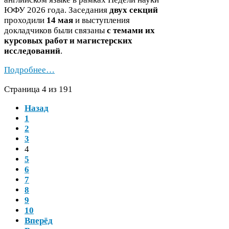
ЮФУ
2026
года. Заседания
двух секций
проходили
14
мая
и выступления
докладчиков были связаны
с темами их
курсовых работ и магистерских
исследований
.
Подробнее…
Страница
4
из
191
Назад
1
2
3
4
5
6
7
8
9
10
Вперёд