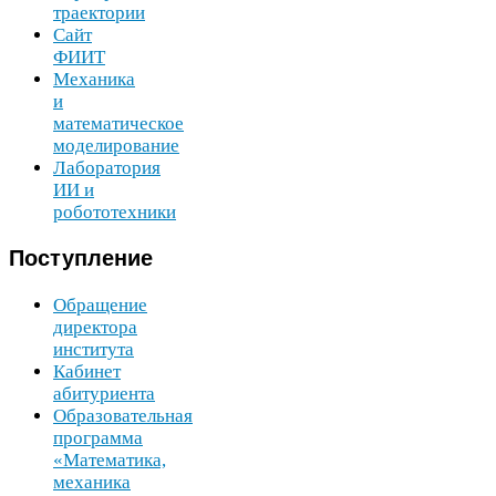
траектории
Сайт
ФИИТ
Механика
и
математическое
моделирование
Лаборатория
ИИ
и
робототехники
Поступление
Обращение
директора
института
Кабинет
абитуриента
Образовательная
программа
«Математика,
механика