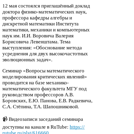
12
мая состоялся приглашённый доклад
доктора физико-​математических наук,
профессора кафедры алгебры и
дискретной математики Института
математики, механики и компьютерных
наук им. И.И. Воровича Валерия
Борисовича Левенштама. Тема
выступления: «Обоснование метода
усреднения для двух высокочастотных
эволюционных задач».
Семинар «Вопросы математического
моделирования критических явлений»
проводится на базе механико-​
математического факультета
МГУ
под
руководством профессоров А.В.
Боровских, Е.Ю. Панова, Е.В. Радкевича,
С.А. Стёпина, Т.А. Шапошниковой.
📹 Видеозаписи заседаний семинара
доступны на канале в RuTube:
https://​
rutube​.ru/​p​l​s​t​/​
6
1
6
6
6
0