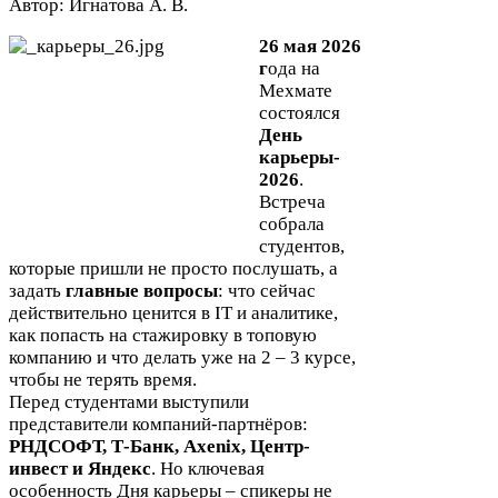
Автор: Игнатова А. В.
26
мая
2026
г
ода на
Мехмате
состоялся
День
карьеры-​
2026
.
Встреча
собрала
студентов,
которые пришли не просто послушать, а
задать
главные вопросы
: что сейчас
действительно ценится в
IT
и аналитике,
как попасть на стажировку в топовую
компанию и что делать уже на
2
–
3
курсе,
чтобы не терять время.
Перед студентами выступили
представители компаний-​партнёров:
РНДСОФТ
, Т-​Банк, Axenix, Центр-​
инвест и Яндекс
. Но ключевая
особенность Дня карьеры – спикеры не