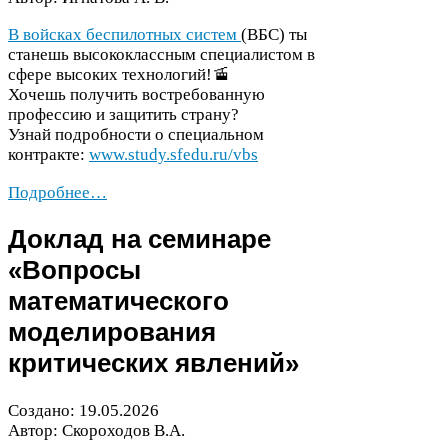
В войсках беспилотных систем
(
ВБС
) ты
станешь высококлассным специалистом в
сфере высоких технологий!🚡
Хочешь получить востребованную
профессию и защитить страну?
Узнай подробности о специальном
контракте:
www​.study​.sfedu​.ru/​v​b​s
Подробнее…
Доклад на семинаре
«Вопросы
математического
моделирования
критических явлений»
Создано:
19
.
05
.
2026
Автор: Скороходов В.А.