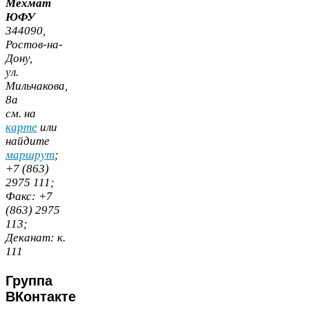
Мехмат
ЮФУ
344090
,
Ростов-​на-​
Дону,
ул.
Мильчакова,
8
а
cм. на
карте
или
найдите
маршрут
;
+
7
(
863
)
2975
111
;
Факс:
+
7
(
863
)
2975
113
;
Деканат:
к.
111
Группа
ВКонтакте