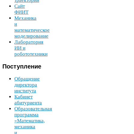
траектории
Сайт
ФИИТ
Механика
и
математическое
моделирование
Лаборатория
ИИ
и
робототехники
Поступление
Обращение
директора
института
Кабинет
абитуриента
Образовательная
программа
«Математика,
механика
и