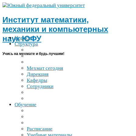
Институт математики,
механики и компьютерных
наук
ЮФУ
Новости
Структура
Учись на мехмате и будь лучшим!
Мехмат сегодня
Дирекция
Кафедры
Сотрудники
Обучение
Расписание
Учебные материалы