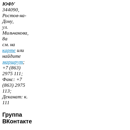
ЮФУ
344090
,
Ростов-​на-​
Дону,
ул.
Мильчакова,
8
а
cм. на
карте
или
найдите
маршрут
;
+
7
(
863
)
2975
111
;
Факс:
+
7
(
863
)
2975
113
;
Деканат:
к.
111
Группа
ВКонтакте