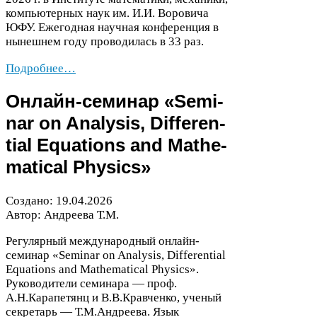
компьютерных наук им. И.И. Воровича
ЮФУ
. Ежегодная научная конференция в
нынешнем году проводилась в
33
раз.
Подробнее…
Онлайн-​семинар «Sem­i­
nar on Analy­sis, Dif­fer­en­
tial Equa­tions and Math­e­
mat­i­cal Physics»
Создано:
19
.
04
.
2026
Автор: Андреева Т.М.
Регулярный международный онлайн-​
семинар «Sem­i­nar on Analy­sis, Dif­fer­en­tial
Equa­tions and Math­e­mat­i­cal Physics».
Руководители семинара — проф.
А.Н.Карапетянц и В.В.Кравченко, ученый
секретарь — Т.М.Андреева. Язык