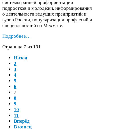
системы ранней профориентации
подростков и молодежи, информирования
о деятельности ведущих предприятий и
вузов России, популяризации профессий и
специальностей на Мехмате.
Подробнее…
Страница
7
из
191
Назад
2
3
4
5
6
7
8
9
10
11
Вперёд
В конец