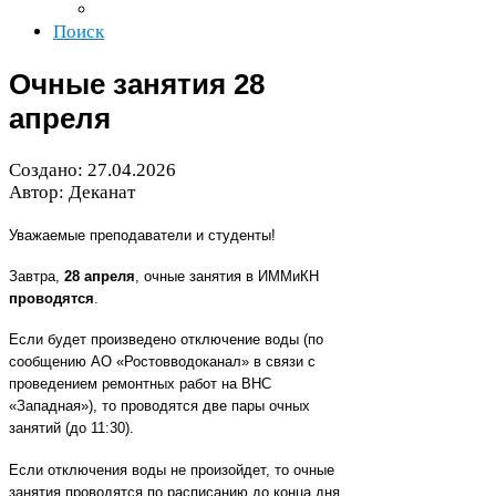
Поиск
Очные занятия
28
апреля
Создано:
27
.
04
.
2026
Автор: Деканат
Уважаемые преподаватели и студенты!
Завтра,
28
апреля
, очные занятия в ИММиКН
проводятся
.
Если будет произведено отключение воды (по
сообщению
АО
«Ростовводоканал» в связи с
проведением ремонтных работ на
ВНС
«Западная»), то проводятся две пары очных
занятий (до
11
:
30
).
Если отключения воды не произойдет, то очные
занятия проводятся по расписанию до конца дня.