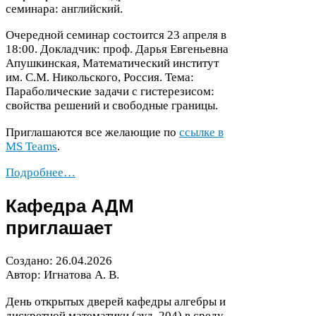
семинара: английский.
Очередной семинар состоится
23
апреля в
18
:
00
. Докладчик: проф. Дарья Евгеньевна
Апушкинская, Математический институт
им. С.М. Никольского, Россия. Тема:
Параболические задачи с гистерезисом:
свойства решений и свободные границы.
Приглашаются все желающие по
ссылке в
MS
Teams
.
Подробнее…
Кафедра
АДМ
приглашает
Создано:
26
.
04
.
2026
Автор: Игнатова А. В.
День открытых дверей кафедры алгебры и
дискретной математики (ауд.
204
) в среду