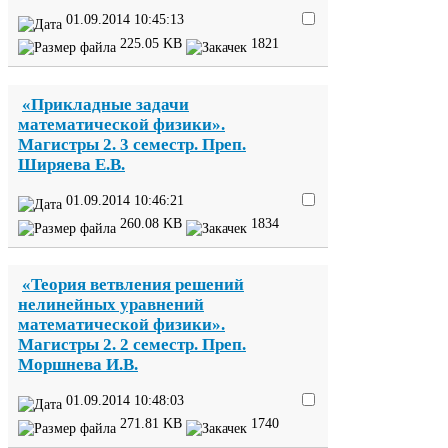
01
.
09
.
2014
10
:
45
:
13
225
.
05
KB
1821
«Прикладные задачи
математической физики».
Магистры
2
.
3
семестр. Преп.
Ширяева Е.В.
01
.
09
.
2014
10
:
46
:
21
260
.
08
KB
1834
«Теория ветвления решений
нелинейных уравнений
математической физики».
Магистры
2
.
2
семестр. Преп.
Моршнева И.В.
01
.
09
.
2014
10
:
48
:
03
271
.
81
KB
1740