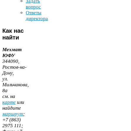
Задать
вопрос
Ответы
директора
Как
нас
найти
Мехмат
ЮФУ
344090
,
Ростов-​на-​
Дону,
ул.
Мильчакова,
8
а
cм. на
карте
или
найдите
маршрут
;
+
7
(
863
)
2975
111
;