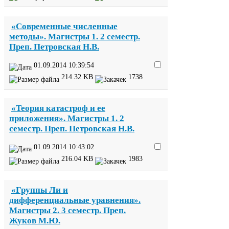
«Современные численные
методы». Магистры
1
.
2
семестр.
Преп. Петровская Н.В.
01
.
09
.
2014
10
:
39
:
54
214
.
32
KB
1738
«Теория катастроф и ее
приложения». Магистры
1
.
2
семестр. Преп. Петровская Н.В.
01
.
09
.
2014
10
:
43
:
02
216
.
04
KB
1983
«Группы Ли и
дифференциальные уравнения».
Магистры
2
.
3
семестр. Преп.
Жуков М.Ю.