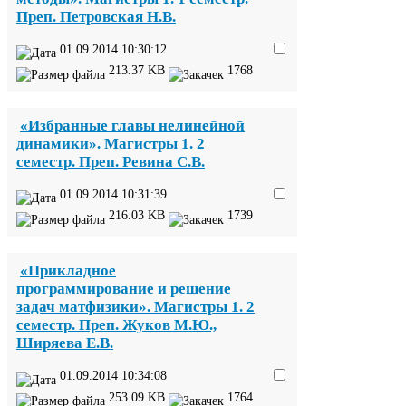
Преп. Петровская Н.В.
01
.
09
.
2014
10
:
30
:
12
213
.
37
KB
1768
«Избранные главы нелинейной
динамики». Магистры
1
.
2
семестр. Преп. Ревина С.В.
01
.
09
.
2014
10
:
31
:
39
216
.
03
KB
1739
«Прикладное
программирование и решение
задач матфизики». Магистры
1
.
2
семестр. Преп. Жуков М.Ю.,
Ширяева Е.В.
01
.
09
.
2014
10
:
34
:
08
253
.
09
KB
1764