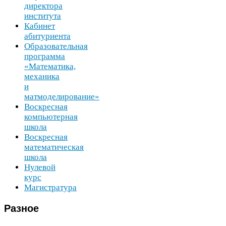
директора
института
Кабинет
абитуриента
Образовательная
программа
«Математика,
механика
и
матмоделирование»
Воскресная
компьютерная
школа
Воскресная
математическая
школа
Нулевой
курс
Магистратура
Разное