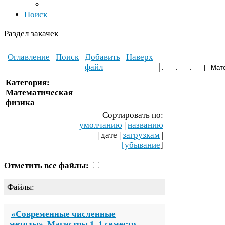
Поиск
Раздел закачек
Оглавление
Поиск
Добавить
Наверх
файл
Категория:
Математическая
физика
Сортировать по:
умолчанию
|
названию
| дате |
загрузкам
|
[убывание
]
Отметить все файлы:
Файлы:
«Современные численные
методы». Магистры
1
.
1
семестр.